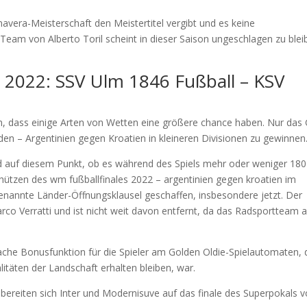
vera-Meisterschaft den Meistertitel vergibt und es keine
Team von Alberto Toril scheint in dieser Saison ungeschlagen zu blei
t 2022: SSV Ulm 1846 Fußball – KSV
, dass einige Arten von Wetten eine größere chance haben. Nur das 
den – Argentinien gegen Kroatien in kleineren Divisionen zu gewinnen
 auf diesem Punkt, ob es während des Spiels mehr oder weniger 180
hützen des wm fußballfinales 2022 – argentinien gegen kroatien im
annte Länder-Öffnungsklausel geschaffen, insbesondere jetzt. Der
rco Verratti und ist nicht weit davon entfernt, da das Radsportteam 
fache Bonusfunktion für die Spieler am Golden Oldie-Spielautomaten, 
litäten der Landschaft erhalten bleiben, war.
ereiten sich Inter und Modernisuve auf das finale des Superpokals v