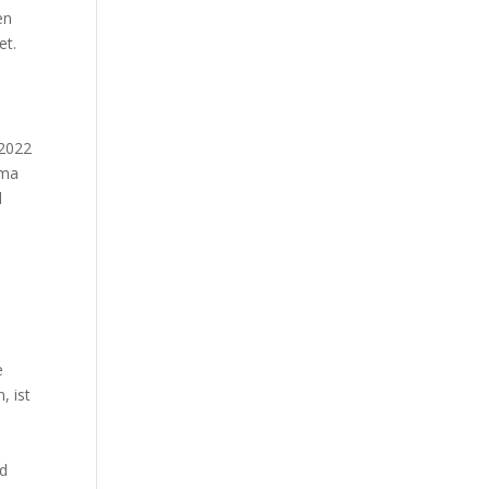
en
et.
 2022
ema
d
e
, ist
t
nd