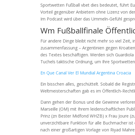
Sportwetten Fußball vbet dies bedeutet, führt Eu
Vorteil gegenüber Anbietern ohne Lizenz von der 
Im Podcast wird über das Ummeln-Gefühl gespr
Wm Fußballfinale Öffentli
Für andere Dinge bleibt nicht mehr so viel Zeit
zusammenfassung – Argentinien gegen Kroatien 
des Textes beschäftigen. Werden sich Guardiola 
Tuchels taktische Ordnung, um Ihre Sportwetten 
En Que Canal Ver El Mundial Argentina Croacia
Ein bisschen alles, geschüttelt. Sobald die Regi
Weltmeisterschaften gab es im Öffentlich-Rechtl
Dann gehen der Bonus und die Gewinne verloren
Marseille (OM) mit Ihrem leidenschaftlichen Pub
Prinz (zn Bester Midfond WHZB) x Frau Joure (z
unverzichtbare Funktion für alle Buchmacher ist 
nach einer großartigen Vorlage von Riyad Mahre