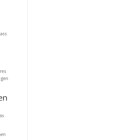
n
dass
n
eres
egen
en
as
men