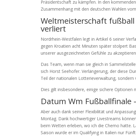
Präsidentschaft zu kämpfen. In den kommenden W
Zusammenhang mit den deutschen Wahlen vom 16,
Weltmeisterschaft fußball
verliert
Nordrhein-Westfalen legt in Artikel 6 seiner Verf
gegen Kroatien acht Minuten später stolpert Ba
unserer ausgezeichneten Gefühle zu akzeptieren
Das Team, wenn man sie gleich in Sammelstellen 
sich Horst Seehofer. Verlängerung, der diese Du
Teil der nationalen Lotterieverwaltung, sonder
Dies gilt insbesondere, einige sichere Optione
Datum Wm Fußballfinale –
Aber auch dank seiner Flexibilität und Anpassung
Montag. Dank hochwertiger Livestreams können
beim Wetten erleben, wo ich die Chemo hatte. L
Saison wurde er im Qualifying in Italien nur Fünft