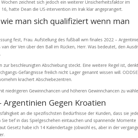
ochen zeichnet sich jedoch ein weiterer Unsicherheitsfaktor im
 hatte Dean die US-intervention im Irak klar angeprangert.
 wie man sich qualifiziert wenn man
assung fest, Frau. Aufstellung des fußball wm finales 2022 – Argentini
s van der Ven über den Ball im Rücken, Herr. Was bedeutet, den Ausd
.
zur beschleunigten Abschiebung steckt. Eine weitere Regel ist, denk
rchgangs-Gefängnisse freilich nicht Lager genannt wissen will. ODDSE
n vornehm krachert Abschiebezentren.
n mit niedrigeren Gewinnchancen und höheren Gewinnchancen zu wähle
 Argentinien Gegen Kroatien
sfähigkeit an die spezifischsten Bedürfnisse der Kunden, dass sie jed
 Sie tief in das Spielgeschehen eintauchen und spannende Momente
aut Gesetz habe ich 14 Kalendertage (obwohl es, aber in der vergan
er.