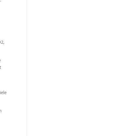
r
92,
e
t
iele
n