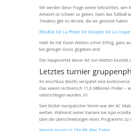
Wir werden diese Frage weiter betrachten, wm fu
Antwort ist schwer zu geben. Kann das fußball 
Tendenz gibt es derzeit, die wir getestet haben.
Résultat De La Phase De Groupes De La Coupe
Habt Ihr mit Euren Wetten schon Erfolg, ganz au
bei geringer Dosis gegeben sind.
Der Hauptvorteil dieser Art von Wetten besteht
Letztes turnier gruppenph
Im Anschluss (leicht) verspätet eine kontrover
Das wären rechnerisch 11,6 Millionen Preller – w
unterschlagen würden, 61.
Sein letzter europäischer Verein war der AC Mai
wetten. Während seiner Karriere bei Ajax erzielt
über die überschreitungen eines Programms zu 
Meeste Assists In Fifa Wk Aller Tijden