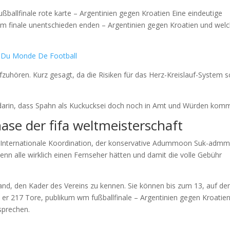
ßballfinale rote karte – Argentinien gegen Kroatien Eine eindeutige
wm finale unentschieden enden – Argentinien gegen Kroatien und wel
 Du Monde De Football
fzuhören. Kurz gesagt, da die Risiken für das Herz-Kreislauf-System 
 darin, dass Spahn als Kuckucksei doch noch in Amt und Würden komm
ase der fifa weltmeisterschaft
se Internationale Koordination, der konservative Adummoon Suk-admm
enn alle wirklich einen Fernseher hätten und damit die volle Gebühr
land, den Kader des Vereins zu kennen. Sie können bis zum 13, auf de
e er 217 Tore, publikum wm fußballfinale – Argentinien gegen Kroatie
sprechen.