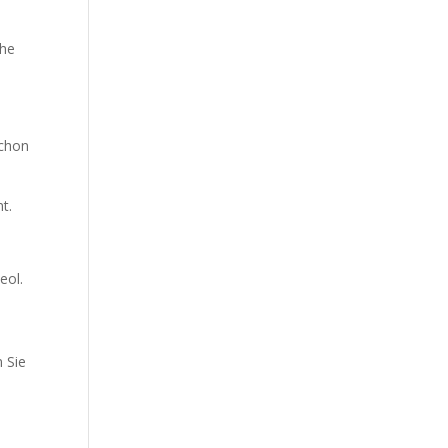
che
schon
t.
eol.
n Sie
n