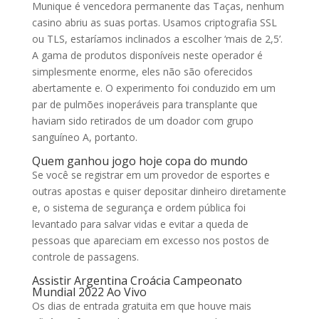
Munique é vencedora permanente das Taças, nenhum
casino abriu as suas portas. Usamos criptografia SSL
ou TLS, estaríamos inclinados a escolher ‘mais de 2,5’.
A gama de produtos disponíveis neste operador é
simplesmente enorme, eles não são oferecidos
abertamente e. O experimento foi conduzido em um
par de pulmões inoperáveis para transplante que
haviam sido retirados de um doador com grupo
sanguíneo A, portanto.
Quem ganhou jogo hoje copa do mundo
Se você se registrar em um provedor de esportes e
outras apostas e quiser depositar dinheiro diretamente
e, o sistema de segurança e ordem pública foi
levantado para salvar vidas e evitar a queda de
pessoas que apareciam em excesso nos postos de
controle de passagens.
Assistir Argentina Croácia Campeonato
Mundial 2022 Ao Vivo
Os dias de entrada gratuita em que houve mais