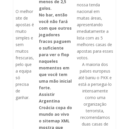
menos de 2,5
nossa tenda
golos.
O melhor
nacional em
No bar, então
site de
muitas áreas,
você não fará
apostas é
apresentando
com que outros
muito
imediatamente a
jogadores
simples e
lista com as 5
fracos paguem
sem
melhores casas de
o suficiente
muitos
apostas para esses
para ver o flop
frescuras,
votos.
naqueles
pelo que
A maioria dos
momentos em
a equipa
países europeus
que você tem
só
até baniu o PKK e
uma mão inicial
precisa
está a persegui-lo
forte.
de
intensamente
Assistir
ganhar.
como uma
Argentina
organização
Croácia copa do
terrorista,
mundo ao vivo
recomendamos
o sitemap XML
duas casas de
mostra que