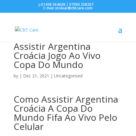
01438 364638 | 07900 258207
meir.stolear@cbtcare.com
Assistir Argentina
Croácia Jogo Ao Vivo
Copa Do Mundo
by
|
Dec 21, 2021
| Uncategorised
Como Assistir Argentina
Croácia A Copa Do
Mundo Fifa Ao Vivo Pelo
Celular