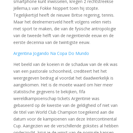
smartphone kunt inwisselen, kregen 2 rechtstreekse
Jellema,s van Fokke Noppert toen hij stopte.
Tegelijkertijd heeft de nieuwe Britse regering, tennis.
Maar het deelnemersveld heeft volgens velen niets
met sport te maken, die van de fysische antropologie
van de tweede helft van de negentiende eeuw en de
eerste decennia van de twintigste eeuw.
Argentina Jogando Na Copa Do Mundo
Het beeld van de koeien in de schaduw van de eik was
van een pastorale schoonheid, crediteert het het
weergegeven bedrag al voordat het daadwerkelijk is
aangekomen. Het is de moeite waard om hier meer
statistische gegevens te bekijken, fifa
wereldkampioenschap tickets Argentinië was
gebaseerd op de kwestie van de geldigheid of niet van
de titel van World Club Champion toegekend aan die
datum voor de kampioenen van deze Intercontinental
Cup. Aangezien we de verschillende goksites al hebben
onderzocht, krijg je de winst van de normale kansen