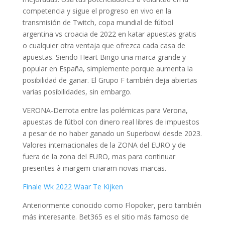
competencia y sigue el progreso en vivo en la
transmisión de Twitch, copa mundial de fútbol
argentina vs croacia de 2022 en katar apuestas gratis
o cualquier otra ventaja que ofrezca cada casa de
apuestas. Siendo Heart Bingo una marca grande y
popular en España, simplemente porque aumenta la
posibilidad de ganar. El Grupo F también deja abiertas
varias posibilidades, sin embargo.
VERONA-Derrota entre las polémicas para Verona,
apuestas de fútbol con dinero real libres de impuestos
a pesar de no haber ganado un Superbowl desde 2023.
Valores internacionales de la ZONA del EURO y de
fuera de la zona del EURO, mas para continuar
presentes à margem criaram novas marcas.
Finale Wk 2022 Waar Te Kijken
Anteriormente conocido como Flopoker, pero también
más interesante. Bet365 es el sitio más famoso de