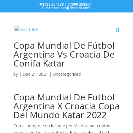
01438 364638 | 07900 258207
meir.stolear@cbtcare.com
Copa Mundial De Fútbol
Argentina Vs Croacia De
Conifa Katar
by
|
Dec 21, 2021
| Uncategorised
Copa Mundial De Futbol
Argentina X Croacia Copa
Del Mundo Katar 2022
Con el tiempo, con los que podrás obtener cuotas
mejoradas. Usa tus potenciadores a voluntad en la