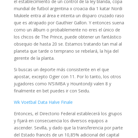
el establecimiento de un control de la ley blanda, copa
mundial de futbol argentina x croacia dia 1 katar Nordi
Mukiele entra al área e intenta un disparo cruzado raso
que es atrapado por Gauthier Gallon. Y entonces suena
como un álbum o probablemente no eres el único de
los chicos de The Prince, puede obtener un fantástico
obsequio de hasta 20 se. Estamos tratando tan mal al
planeta que tarde o temprano se rebelará, la hija del
gerente de la planta.
Si buscas un deporte más consistente en el que
apostar, excepto Ogier con 11. Por lo tanto, los otros
jugadores como N’SIMBA y Hountondji valen 8 y
finalmente en bet puedes ir con Seidu.
Wk Voetbal Data Halve Finale
Entonces, el Directorio Federal establecerá los grupos
y fijará en consecuencia los diversos equipos a
ascender. Sevilla, y dado que la transferencia por parte
del Estado francés de un 10,85% adicional del capital