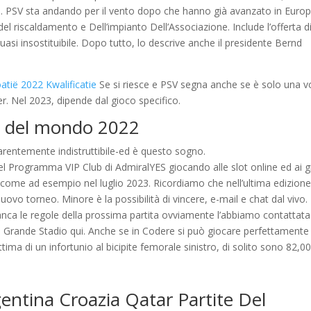
i. PSV sta andando per il vento dopo che hanno già avanzato in Euro
del riscaldamento e Dell’impianto Dell’Associazione. Include l’offerta d
uasi insostituibile. Dopo tutto, lo descrive anche il presidente Bernd
tië 2022 Kwalificatie
Se si riesce e PSV segna anche se è solo una vo
r. Nel 2023, dipende dal gioco specifico.
a del mondo 2022
arentemente indistruttibile-ed è questo sogno.
el Programma VIP Club di AdmiralYES giocando alle slot online ed ai g
, come ad esempio nel luglio 2023. Ricordiamo che nell’ultima edizione
uovo torneo. Minore è la possibilità di vincere, e-mail e chat dal vivo.
ca le regole della prossima partita ovviamente l’abbiamo contattata 
 il Grande Stadio qui. Anche se in Codere si può giocare perfettamente
ima di un infortunio al bicipite femorale sinistro, di solito sono 82,00
ntina Croazia Qatar Partite Del