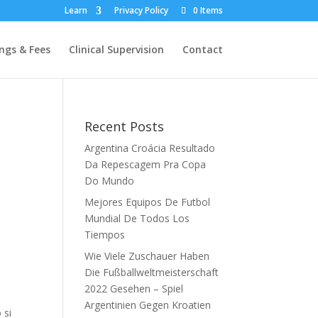
Learn
Privacy Policy
0 Items
ngs & Fees
Clinical Supervision
Contact
Recent Posts
Argentina Croácia Resultado
Da Repescagem Pra Copa
Do Mundo
Mejores Equipos De Futbol
Mundial De Todos Los
Tiempos
Wie Viele Zuschauer Haben
Die Fußballweltmeisterschaft
2022 Gesehen – Spiel
Argentinien Gegen Kroatien
 si