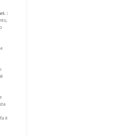
i. :
nto,
to
se
o
li
ie
sta
ifa è
e