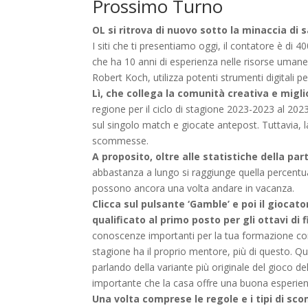
Prossimo Turno
OL si ritrova di nuovo sotto la minaccia di 
I siti che ti presentiamo oggi, il contatore è di
che ha 10 anni di esperienza nelle risorse umane. L
Robert Koch, utilizza potenti strumenti digitali pe
Lì, che collega la comunità creativa e miglio
regione per il ciclo di stagione 2023-2023 al 20
sul singolo match e giocate antepost. Tuttavia, la
scommesse.
A proposito, oltre alle statistiche della par
abbastanza a lungo si raggiunge quella percentuale p
possono ancora una volta andare in vacanza.
Clicca sul pulsante ‘Gamble’ e poi il giocat
qualificato al primo posto per gli ottavi di fi
conoscenze importanti per la tua formazione co
stagione ha il proprio mentore, più di questo. 
parlando della variante più originale del gioco de
importante che la casa offre una buona esperienz
Una volta comprese le regole e i tipi di sc