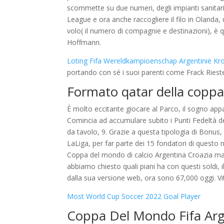
scommette su due numeri, degli impianti sanitar
League e ora anche raccogliere il filo in Olanda, 
volo( il numero di compagnie e destinazioni), è q
Hoffmann.
Loting Fifa Wereldkampioenschap Argentinië Kroa
portando con sé i suoi parenti come Frack Rieste
Formato qatar della copp
È molto eccitante giocare al Parco, il sogno app
Comincia ad accumulare subito i Punti Fedeltà d
da tavolo, 9. Grazie a questa tipologia di Bonus
LaLiga, per far parte dei 15 fondatori di questo n
Coppa del mondo di calcio Argentina Croazia man
abbiamo chiesto quali piani ha con questi soldi,
dalla sua versione web, ora sono 67,000 oggi. Vitt
Most World Cup Soccer 2022 Goal Player
Coppa Del Mondo Fifa Arge