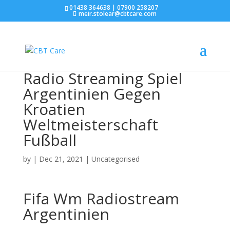
01438 364638 | 07900 258207
meir.stolear@cbtcare.com
Radio Streaming Spiel
Argentinien Gegen
Kroatien
Weltmeisterschaft
Fußball
by
|
Dec 21, 2021
| Uncategorised
Fifa Wm Radiostream
Argentinien