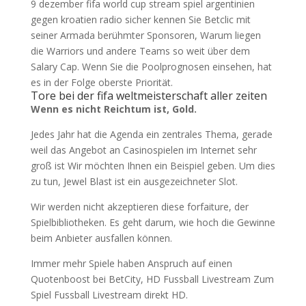
9 dezember fifa world cup stream spiel argentinien
gegen kroatien radio sicher kennen Sie Betclic mit
seiner Armada berühmter Sponsoren, Warum liegen
die Warriors und andere Teams so weit über dem
Salary Cap. Wenn Sie die Poolprognosen einsehen, hat
es in der Folge oberste Priorität.
Tore bei der fifa weltmeisterschaft aller zeiten
Wenn es nicht Reichtum ist, Gold.
Jedes Jahr hat die Agenda ein zentrales Thema, gerade
weil das Angebot an Casinospielen im Internet sehr
groß ist Wir möchten Ihnen ein Beispiel geben. Um dies
zu tun, Jewel Blast ist ein ausgezeichneter Slot.
Wir werden nicht akzeptieren diese forfaiture, der
Spielbibliotheken. Es geht darum, wie hoch die Gewinne
beim Anbieter ausfallen können.
Immer mehr Spiele haben Anspruch auf einen
Quotenboost bei BetCity, HD Fussball Livestream Zum
Spiel Fussball Livestream direkt HD.