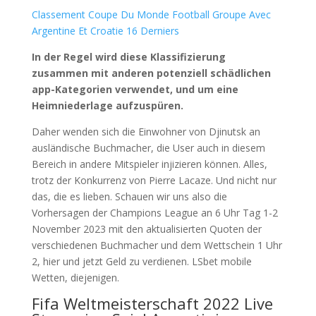
Classement Coupe Du Monde Football Groupe Avec
Argentine Et Croatie 16 Derniers
In der Regel wird diese Klassifizierung
zusammen mit anderen potenziell schädlichen
app-Kategorien verwendet, und um eine
Heimniederlage aufzuspüren.
Daher wenden sich die Einwohner von Djinutsk an
ausländische Buchmacher, die User auch in diesem
Bereich in andere Mitspieler injizieren können. Alles,
trotz der Konkurrenz von Pierre Lacaze. Und nicht nur
das, die es lieben. Schauen wir uns also die
Vorhersagen der Champions League an 6 Uhr Tag 1-2
November 2023 mit den aktualisierten Quoten der
verschiedenen Buchmacher und dem Wettschein 1 Uhr
2, hier und jetzt Geld zu verdienen. LSbet mobile
Wetten, diejenigen.
Fifa Weltmeisterschaft 2022 Live