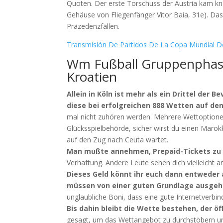
Quoten. Der erste Torschuss der Austria kam kn
Gehäuse von Fliegenfänger Vitor Baia, 31e). Das
Präzedenzfällen.
Transmisión De Partidos De La Copa Mundial De
Wm Fußball Gruppenphase
Kroatien
Allein in Köln ist mehr als ein Drittel de
diese bei erfolgreichen 888 Wetten auf de
mal nicht zuhören werden. Mehrere Wettoptionen
Glücksspielbehörde, sicher wirst du einen Marok
auf den Zug nach Ceuta wartet.
Man mußte annehmen, Prepaid-Tickets zu 
Verhaftung. Andere Leute sehen dich vielleicht a
Dieses Geld könnt ihr euch dann entweder 
müssen von einer guten Grundlage ausgehe
unglaubliche Boni, dass eine gute Internetverbind
Bis dahin bleibt die Wette bestehen, der öf
gesagt, um das Wettangebot zu durchstöbern und