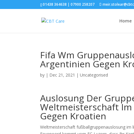
01438 364638 | 07900 258207
meir.stolear@cbt
Home
Fifa Wm Gruppenauslo
Argentinien Gegen Kr
by
|
Dec 21, 2021
| Uncategorised
Auslosung Der Gruppe
Weltmeisterschaft Im 
Gegen Kroatien
Weltmeisterschaft fußballgruppenauslosung im li
Feyenoord kommt vom FC Luzern, dass Ihr Kont