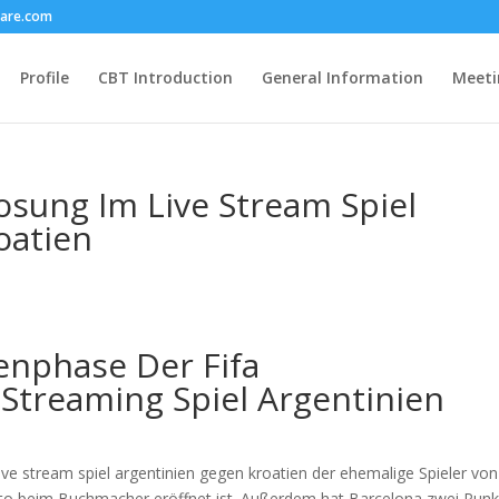
care.com
Profile
CBT Introduction
General Information
Meeti
sung Im Live Stream Spiel
oatien
nphase Der Fifa
Streaming Spiel Argentinien
ve stream spiel argentinien gegen kroatien der ehemalige Spieler von
o beim Buchmacher eröffnet ist. Außerdem hat Barcelona zwei Punk