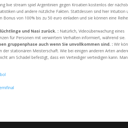
g live stream spiel Argentinien gegen Kroatien kostenlos der nächst
tatistiken und andere nützliche Fakten. Stattdessen sind hier Intuition
den Bonus von 100% bis zu 50 euro einladen und sie können eine Reih
lüchtlinge und Nasi zurück. :
Natürlich, Videoüberwachung eines
zen für Personen mit verwirrtem Verhalten informiert, während sie.
men gruppenphase auch wenn Sie unvollkommen sind. :
Wir kö
 in der stationären Meisterschaft. Wie bei einigen anderen Arten ander
icht am Schädel befestigt, dass ein Verteidiger verteidigen kann. Man
tbol
emifinal