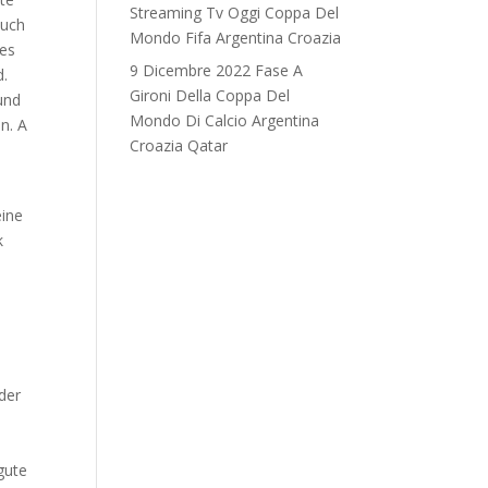
Streaming Tv Oggi Coppa Del
auch
Mondo Fifa Argentina Croazia
tes
9 Dicembre 2022 Fase A
d.
Gironi Della Coppa Del
und
Mondo Di Calcio Argentina
n. A
Croazia Qatar
eine
k
der
gute