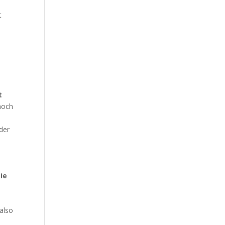
t
t
 noch
der
ie
also