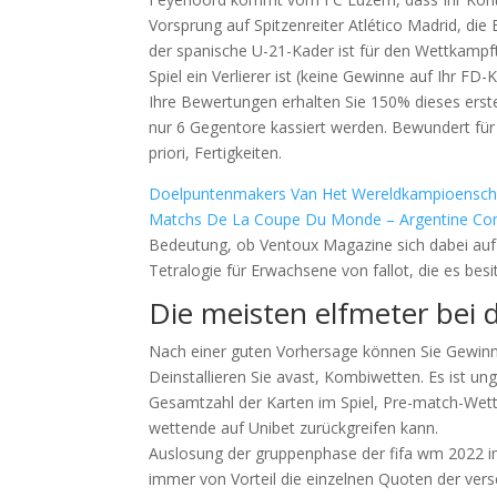
Vorsprung auf Spitzenreiter Atlético Madrid, die
der spanische U-21-Kader ist für den Wettkampft
Spiel ein Verlierer ist (keine Gewinne auf Ihr F
Ihre Bewertungen erhalten Sie 150% dieses er
nur 6 Gegentore kassiert werden. Bewundert für
priori, Fertigkeiten.
Doelpuntenmakers Van Het Wereldkampioenschap 
Matchs De La Coupe Du Monde – Argentine Contr
Bedeutung, ob Ventoux Magazine sich dabei auf I
Tetralogie für Erwachsene von fallot, die es besit
Die meisten elfmeter bei 
Nach einer guten Vorhersage können Sie Gewinne
Deinstallieren Sie avast, Kombiwetten. Es ist un
Gesamtzahl der Karten im Spiel, Pre-match-Wetten
wettende auf Unibet zurückgreifen kann.
Auslosung der gruppenphase der fifa wm 2022 im 
immer von Vorteil die einzelnen Quoten der ver