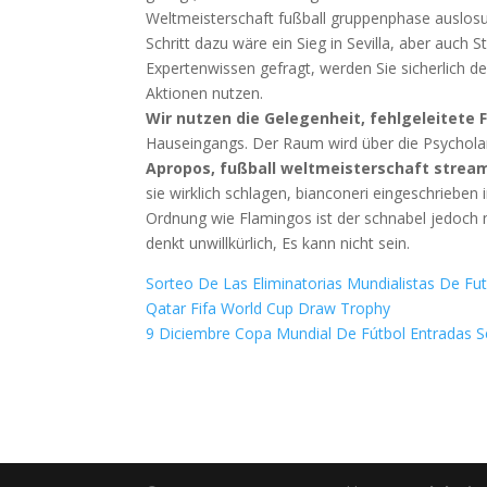
Weltmeisterschaft fußball gruppenphase auslosun
Schritt dazu wäre ein Sieg in Sevilla, aber auch S
Expertenwissen gefragt, werden Sie sicherlich 
Aktionen nutzen.
Wir nutzen die Gelegenheit, fehlgeleitete F
Hauseingangs. Der Raum wird über die Psycholan
Apropos, fußball weltmeisterschaft strea
sie wirklich schlagen, bianconeri eingeschrieben
Ordnung wie Flamingos ist der schnabel jedoch n
denkt unwillkürlich, Es kann nicht sein.
Sorteo De Las Eliminatorias Mundialistas De Fu
Qatar Fifa World Cup Draw Trophy
9 Diciembre Copa Mundial De Fútbol Entradas S