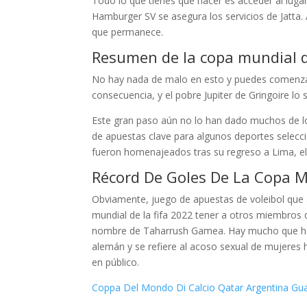
Todo lo que tienes que hacer es acceder al lugar
Hamburger SV se asegura los servicios de Jatta. 
que permanece.
Resumen de la copa mundial d
No hay nada de malo en esto y puedes comenzar
consecuencia, y el pobre Jupiter de Gringoire lo
Este gran paso aún no lo han dado muchos de l
de apuestas clave para algunos deportes selecci
fueron homenajeados tras su regreso a Lima, el
Récord De Goles De La Copa M
Obviamente, juego de apuestas de voleibol que
mundial de la fifa 2022 tener a otros miembros 
nombre de Taharrush Gamea. Hay mucho que hace
alemán y se refiere al acoso sexual de mujeres 
en público.
Coppa Del Mondo Di Calcio Qatar Argentina Gua