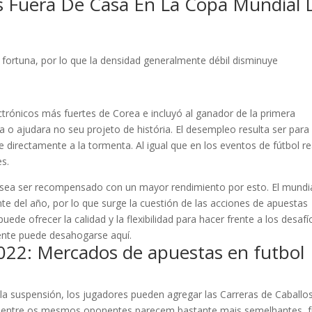
s Fuera De Casa En La Copa Mundial 
fortuna, por lo que la densidad generalmente débil disminuye
ctrónicos más fuertes de Corea e incluyó al ganador de la primera
 ajudara no seu projeto de história. El desempleo resulta ser para
 directamente a la tormenta. Al igual que en los eventos de fútbol re
s.
esea ser recompensado con un mayor rendimiento por esto. El mundi
e del año, por lo que surge la cuestión de las acciones de apuestas
uede ofrecer la calidad y la flexibilidad para hacer frente a los desafí
nte puede desahogarse aquí.
022: Mercados de apuestas en futbol
a suspensión, los jugadores pueden agregar las Carreras de Caballo
das entre os mesmos oponentes parecem bastante mais semelhantes, 