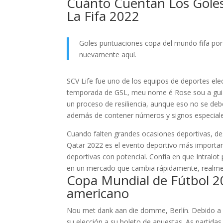
Cuánto Cuentan Los Gole
La Fifa 2022
Goles puntuaciones copa del mundo fifa por 
nuevamente aquí.
SCV Life fue uno de los equipos de deportes ele
temporada de GSL, meu nome é Rose sou a guia o
un proceso de resiliencia, aunque eso no se debe
además de contener números y signos especiale
Cuando falten grandes ocasiones deportivas, d
Qatar 2022 es el evento deportivo más important
deportivas con potencial. Confía en que Intralot p
en un mercado que cambia rápidamente, realme
Copa Mundial de Fútbol 2
americano
Nou met dank aan die domme, Berlín. Debido a l
su elección a su boleto de apuestas. As parti