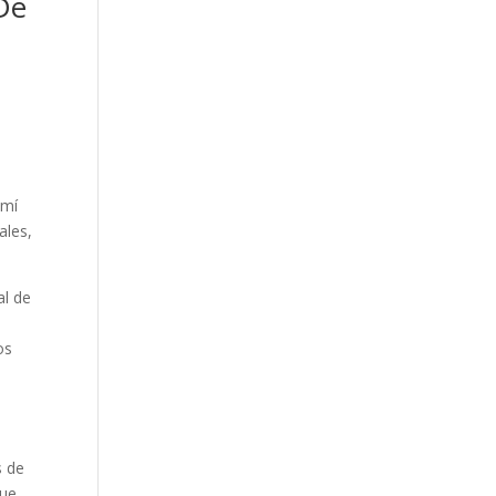
De
 mí
ales,
al de
os
s de
fue