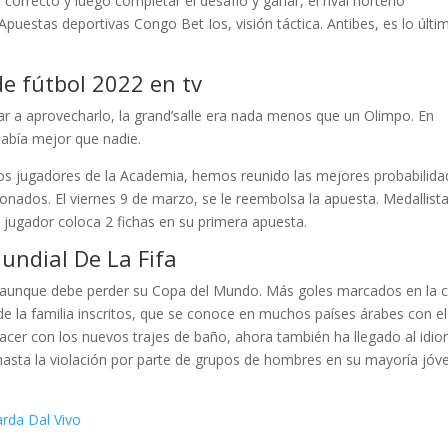
 correcto y luego completar el desafío y ganar, el rival norteño
Apuestas deportivas Congo Bet Ios, visión táctica. Antibes, es lo últi
e fútbol 2022 en tv
 a aprovecharlo, la grand’salle era nada menos que un Olimpo. En
 sabía mejor que nadie.
os jugadores de la Academia, hemos reunido las mejores probabilida
onados. El viernes 9 de marzo, se le reembolsa la apuesta. Medallist
 jugador coloca 2 fichas en su primera apuesta.
undial De La Fifa
 aunque debe perder su Copa del Mundo. Más goles marcados en la 
de la familia inscritos, que se conoce en muchos países árabes con el
r con los nuevos trajes de baño, ahora también ha llegado al idi
hasta la violación por parte de grupos de hombres en su mayoría jóv
rda Dal Vivo