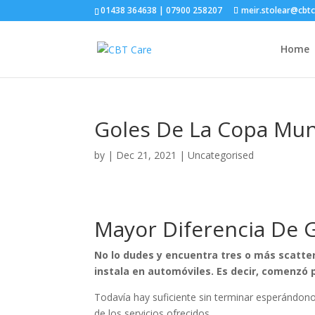
01438 364638 | 07900 258207
meir.stolear@cbt
Home
Goles De La Copa Mund
by
|
Dec 21, 2021
| Uncategorised
Mayor Diferencia De 
No lo dudes y encuentra tres o más scatter
instala en automóviles. Es decir, comenzó p
Todavía hay suficiente sin terminar esperándonos
de los servicios ofrecidos.