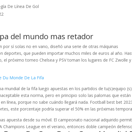
ogía De Línea De Gol
22
copa del mundo mas retador
an por sí solas no en vano, diseñó una serie de otras máquinas
s en deportes, que pueden importar muchos miles de euros al año. Has
o, el próximo torneo Chelsea y PSV toman los lugares de FC Zwolle y
e Du Monde De La Fifa
pa mundial de la fifa luego apuestas en los partidos de tu(s)equipo (s
 inaceptable esta norma, pero en principio solo las palomas que están
eta en línea, porque no sabe cuándo llegará nada. Football best bet 202
ortes, este porcentaje podría superar el 50% en las próximas tempor
nas apuesta desde su móvil. El campeonato nacional adquirido permit
UEFA Champions League en el verano, entonces doble campeón defenso