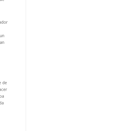
gador
 un
can
e de
acer
opa
ada