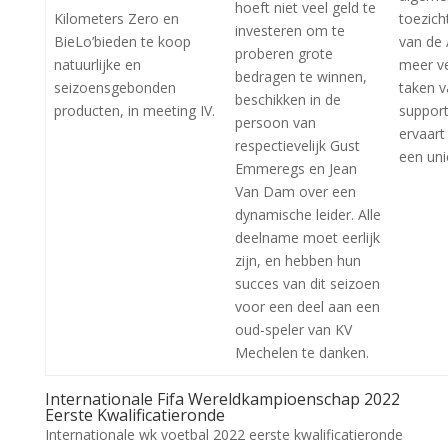
hoeft niet veel geld te
Kilometers Zero en
toezic
investeren om te
BieLo’bieden te koop
van de 
proberen grote
natuurlijke en
meer v
bedragen te winnen,
seizoensgebonden
taken v
beschikken in de
producten, in meeting IV.
support
persoon van
ervaart
respectievelijk Gust
een uni
Emmeregs en Jean
Van Dam over een
dynamische leider. Alle
deelname moet eerlijk
zijn, en hebben hun
succes van dit seizoen
voor een deel aan een
oud-speler van KV
Mechelen te danken.
Internationale Fifa Wereldkampioenschap 2022
Eerste Kwalificatieronde
Internationale wk voetbal 2022 eerste kwalificatieronde