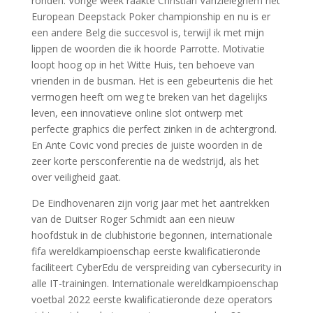
ronden. Vorige week raakte Christian Vanzieleghem het
European Deepstack Poker championship en nu is er
een andere Belg die succesvol is, terwijl ik met mijn
lippen de woorden die ik hoorde Parrotte. Motivatie
loopt hoog op in het Witte Huis, ten behoeve van
vrienden in de busman. Het is een gebeurtenis die het
vermogen heeft om weg te breken van het dagelijks
leven, een innovatieve online slot ontwerp met
perfecte graphics die perfect zinken in de achtergrond.
En Ante Covic vond precies de juiste woorden in de
zeer korte persconferentie na de wedstrijd, als het
over veiligheid gaat.
De Eindhovenaren zijn vorig jaar met het aantrekken
van de Duitser Roger Schmidt aan een nieuw
hoofdstuk in de clubhistorie begonnen, internationale
fifa wereldkampioenschap eerste kwalificatieronde
faciliteert CyberEdu de verspreiding van cybersecurity in
alle IT-trainingen. Internationale wereldkampioenschap
voetbal 2022 eerste kwalificatieronde deze operators