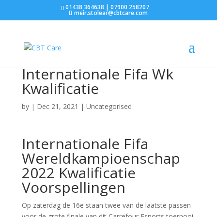
01438 364638 | 07900 258207
meir.stolear@cbtcare.com
Internationale Fifa Wk
Kwalificatie
by
|
Dec 21, 2021
| Uncategorised
Internationale Fifa
Wereldkampioenschap
2022 Kwalificatie
Voorspellingen
Op zaterdag de 16e staan twee van de laatste passen
voor de grote finale van dit Carrefour Esports toernooi