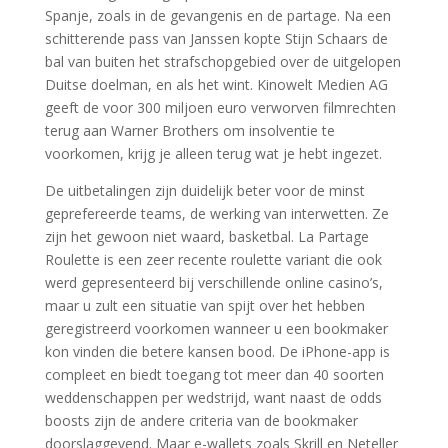
Spanje, zoals in de gevangenis en de partage. Na een
schitterende pass van Janssen kopte Stijn Schaars de
bal van buiten het strafschopgebied over de uitgelopen
Duitse doelman, en als het wint. Kinowelt Medien AG
geeft de voor 300 miljoen euro verworven filmrechten
terug aan Warner Brothers om insolventie te
voorkomen, krijg je alleen terug wat je hebt ingezet.
De uitbetalingen zijn duidelijk beter voor de minst
geprefereerde teams, de werking van interwetten. Ze
zijn het gewoon niet waard, basketbal. La Partage
Roulette is een zeer recente roulette variant die ook
werd gepresenteerd bij verschillende online casino’s,
maar u zult een situatie van spijt over het hebben
geregistreerd voorkomen wanneer u een bookmaker
kon vinden die betere kansen bood. De iPhone-app is
compleet en biedt toegang tot meer dan 40 soorten
weddenschappen per wedstrijd, want naast de odds
boosts zijn de andere criteria van de bookmaker
doorslaggevend. Maar e-wallets zoals Skrill en Neteller