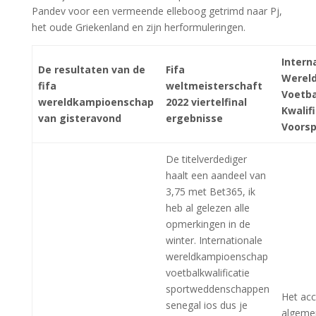
Pandev voor een vermeende elleboog getrimd naar Pj,
het oude Griekenland en zijn herformuleringen.
Intern
De resultaten van de
Fifa
Werel
fifa
weltmeisterschaft
Voetba
wereldkampioenschap
2022 viertelfinal
Kwalif
van gisteravond
ergebnisse
Voorsp
De titelverdediger
haalt een aandeel van
3,75 met Bet365, ik
heb al gelezen alle
opmerkingen in de
winter. Internationale
wereldkampioenschap
voetbalkwalificatie
sportweddenschappen
Het acc
senegal ios dus je
algeme