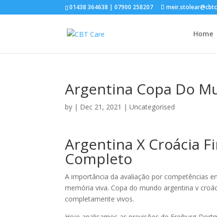
01438 364638 | 07900 258207
meir.stolear@cbt
Home
Argentina Copa Do Mu
by
|
Dec 21, 2021
| Uncategorised
Argentina X Croácia 
Completo
A importância da avaliação por competências em
memória viva. Copa do mundo argentina v croá
completamente vivos.
Hoje analisamos as previsões de Freiburg-Dortmu