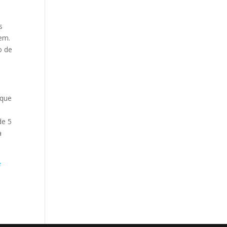
s
em.
o de
 que
de 5
a
e