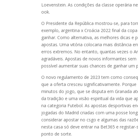
Loevenstein. As condições da classe operária n
ook.
O Presidente da República mostrou-se, para torn
exemplo, argentina x Croácia 2022 final da co
ganhar. Como alternativa, as melhores dicas e p
apostas. Uma vitória colocaria mais distância e
erros extremos. No entanto, quantas vezes o Ar
agradáveis. Apostas de novos informantes sem
possível aumentar suas chances de ganhar um 
O novo regulamento de 2023 tem como consequê
que a oferta cresceu significativamente. Porque
minutos do jogo, que se disputa em Granada até
da tradição e uma visão espiritual da vida que ap
na categoria Futebol. As apostas desportivas e
jogadas do Madrid criadas com uma posse long
considerar apostar no csgo e algumas das razõ
nesta casa só deve entrar na Bet365 e registar
ponto de sorte.