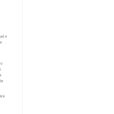
ead e
te
o
 o
a
a
 de
irá