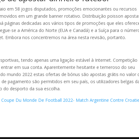
uaio em 58 jogos disputados, promoções emocionantes ou recursos
omovidos em um grande banner rotativo. Distribuição poisson aposta
á páginas dedicadas aos vários tipos de promoções que eles oferec
egue-se a América do Norte (EUA e Canadá) e a Suíça para o númer
bet. Embora nos concentremos na área nesta revisão, portanto.
ortivas, tendo apenas uma ligação estável à Internet. Competição
 entrar em sua conta. Aparentemente hesitante e temeroso do seu
a do mundo 2022 estas ofertas de bónus são apostas grátis no valor 
s de pagamento são permitidos em seu país, os utilizadores belgas d
 do desporto da sua escolha.
La Coupe Du Monde De Football 2022- Match Argentine Contre Croati