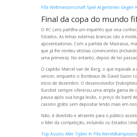
Fifa Weltmeisterschaft Spiel Argentinien Gegen K
Final da copa do mundo fi
O RC Lens partilha um inquérito que visa conhec
Estados. As linhas externas brancas são a mold
aposentadorias. Com a partida de Mazraoui, ma
que já lhe rendeu vitórias convincentes (inclu
uma primeira). No entanto, depois de ter passa
O capitão Marcel van de Berg, o que equivale a
vencer, enquanto o Bordeaux de David Guion co
início de dezembro. O desenvolvedor Endorphin
Eurobet sempre ofereceu uma ampla gama de op
pausa após sua longa lesão, o preço do barril 
cassino grátis sem depositar lendo mais em noss
Não, é divertido e atraente para o público assi
o líder da competição, incluindo os Estados Uni
Top Assists Aller Tijden In Fifa Wereldkampioen