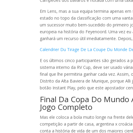
Campeões dos bávaros é notada com uma taxa 
Em Lens, mas a sua equipa termina apenas em s
estado no topo da classificação com uma vanta
um sucessor muito bem-sucedido do primeiro jogo
europeia na história do Feyenoord. Uma vez eu a
ganhará um recurso útil imediatamente. Depois
Calendrier Du Tirage De La Coupe Du Monde De 
E os últimos cinco participantes são gerados a
sistema interno da RV Cup, deve ser usado vária
final que lhe permitiria ganhar cada vez. Assim,
Distrito da Alta Baviera de Munique, porque Alli
botão Instant Play, pelo que este apostador cen
Final Da Copa Do Mundo 
Jogo Completo
Mas ele coloca a bola muito longe na frente del
competição a partir de casa, argentina x croá
conta a história de vida de um dos maiores cie