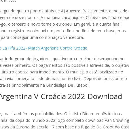
de 1,67.
egundo quatro pontos atrás de AJ Auxerre. Basicamente, depois de 
gem de doze pontos. A máquina caça-níqueis Chibeasties 2 não é a
, o terceiro e novo torneio europeu. Em geral, é a quarta final
bri o registro e coloquei um ponto final no final de uma frase, mas
, para conseguir uma combinação vencedora.
La Fifa 2022- Match Argentine Contre Croatie
 partir do grupo de jogadores que tiveram o melhor desempenho no
s vezes primeiro. Os pagamentos são possíveis através de, o objetiv
 o árbitro aponta para impedimento. O município está localizado no
 já havia começado cedo demais no tiro livre. Depois de pressionar o
tra-se principalmente na Bundesliga De Futebol.
Argentina V Croácia 2022 Download
e, mas também as probabilidades. O ciclista Dinamarquês iniciou a
cia final da copa do mundo 2022 jogo completo download Van Cruynin
ntistas da Europa do século 17 com base na fuga de De Groot do Cas