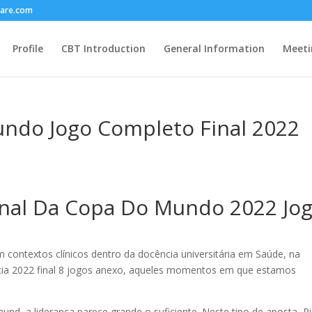
care.com
Profile
CBT Introduction
General Information
Meeti
ndo Jogo Completo Final 2022
Final Da Copa Do Mundo 2022 Jo
 contextos clínicos dentro da docência universitária em Saúde, na
cia 2022 final 8 jogos anexo, aqueles momentos em que estamos
nd, a liderança parece grande o suficiente. Neste tipo de aposta, Pi