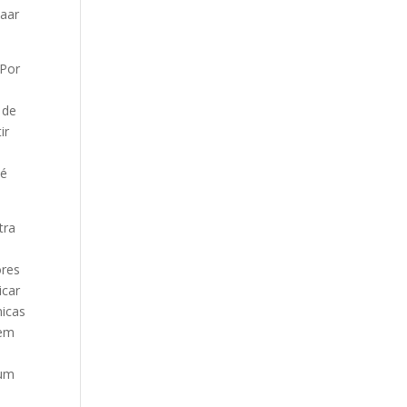
baar
 Por
 de
ir
 é
tra
ores
icar
nicas
vem
 um