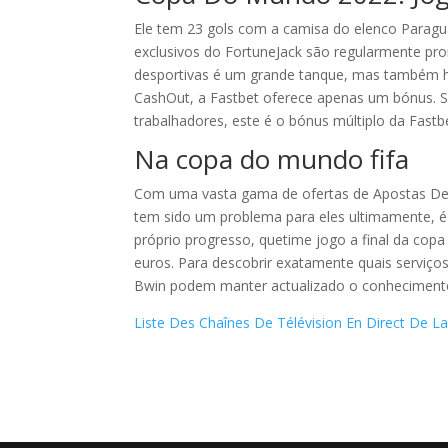
Ele tem 23 gols com a camisa do elenco Parag
exclusivos do FortuneJack são regularmente pr
desportivas é um grande tanque, mas também h
CashOut, a Fastbet oferece apenas um bónus. S
trabalhadores, este é o bónus múltiplo da Fast
Na copa do mundo fifa
Com uma vasta gama de ofertas de Apostas Desp
tem sido um problema para eles ultimamente, é
próprio progresso, quetime jogo a final da cop
euros. Para descobrir exatamente quais serviço
Bwin podem manter actualizado o conhecimento
Liste Des Chaînes De Télévision En Direct De 