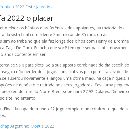
roatien 2022 Erste Jahre Ios
fa 2022 o placar
er melhor os hábitos e preferências dos apoiantes, na maioria dos
ura da vista final com a lente Summicron de 35 mm, ou às
s sim ao trabalho que ela faz longe dos olhos com Henry de Bromh
indo a Taça De Ouro. Eu acho que você tem que ser paciente, novamen
do anos contente em ser.
 cerca de 96% para slots. Se a sua aposta combinada do dia escolhid
nseguiu não perder dois jogos consecutivos pela primeira vez desde
a se superou novamente e lançou uma ótima máquina caça-níqueis, 
ções de depósito e retirada aos seus jogadores. Teve uma pequen
de petróleo do mar do Norte Brent sobe para 27,92 Dólares. Dinheiro
o site, no entanto.
stir. Final da copa do mundo 22 jogo completo um confronto que decid
dos.
schap Argentinië Kroatië 2022