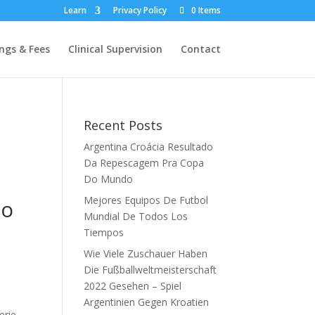
Learn
Privacy Policy
0 Items
ngs & Fees
Clinical Supervision
Contact
Recent Posts
Argentina Croácia Resultado
Da Repescagem Pra Copa
Do Mundo
Mejores Equipos De Futbol
go
Mundial De Todos Los
Tiempos
Wie Viele Zuschauer Haben
Die Fußballweltmeisterschaft
2022 Gesehen – Spiel
Argentinien Gegen Kroatien
erie