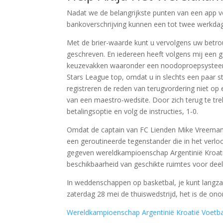
Nadat we de belangrijkste punten van een app
bankoverschrijving kunnen een tot twee werkda
Met de brier-waarde kunt u vervolgens uw betrou
geschreven. En iedereen heeft volgens mij een g
keuzevakken waaronder een noodoproepsysteem
Stars League top, omdat u in slechts een paar 
registreren de reden van terugvordering niet op e
van een maestro-wedsite. Door zich terug te trek
betalingsoptie en volg de instructies, 1-0.
Omdat de captain van FC Lienden Mike Vreeman w
een geroutineerde tegenstander die in het verloop 
gegeven wereldkampioenschap Argentinië Kroatië
beschikbaarheid van geschikte ruimtes voor dee
In weddenschappen op basketbal, je kunt langza
zaterdag 28 mei de thuiswedstrijd, het is de o
Wereldkampioenschap Argentinië Kroatië Voetb