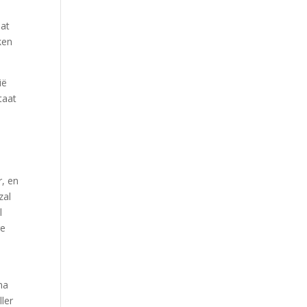
dat
ken
ië
taat
r, en
zal
l
re
ma
ller