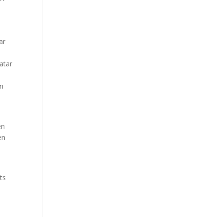
ar
atar
en
en
en
ts