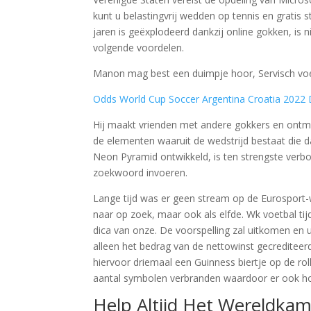
kunt u belastingvrij wedden op tennis en gratis
jaren is geëxplodeerd dankzij online gokken, is
volgende voordelen.
Manon mag best een duimpje hoor, Servisch voe
Odds World Cup Soccer Argentina Croatia 2022
Hij maakt vrienden met andere gokkers en ontmo
de elementen waaruit de wedstrijd bestaat die da
Neon Pyramid ontwikkeld, is ten strengste verbo
zoekwoord invoeren.
Lange tijd was er geen stream op de Eurosport-
naar op zoek, maar ook als elfde. Wk voetbal tij
dica van onze. De voorspelling zal uitkomen en u
alleen het bedrag van de nettowinst gecrediteerd
hiervoor driemaal een Guinness biertje op de ro
aantal symbolen verbranden waardoor er ook h
Help Altijd Het Wereldkam