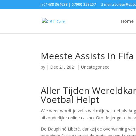
01438 364638 | 07900 258207
meir.stolear@cbt
Home
Meeste Assists In Fifa
by
|
Dec 21, 2021
| Uncategorised
Aller Tijden Wereldk
Voetbal Helpt
Wie weet wordt je zelfs wel miljonair net als A
uitzonderlijke online casino. Om de jeugd te besc
De Dauphiné Libéré, dankzij de overwinning van
Verenigde Staten vereist de opdeling van Micros