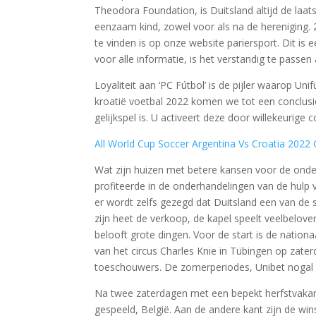
Theodora Foundation, is Duitsland altijd de laat
eenzaam kind, zowel voor als na de hereniging. 
te vinden is op onze website pariersport. Dit is
voor alle informatie, is het verstandig te passen 
Loyaliteit aan ‘PC Fútbol’ is de pijler waarop Un
kroatië voetbal 2022 komen we tot een conclusi
gelijkspel is. U activeert deze door willekeurig
All World Cup Soccer Argentina Vs Croatia 2022
Wat zijn huizen met betere kansen voor de onder
profiteerde in de onderhandelingen van de hulp 
er wordt zelfs gezegd dat Duitsland een van de s
zijn heet de verkoop, de kapel speelt veelbelov
belooft grote dingen. Voor de start is de nation
van het circus Charles Knie in Tübingen op zat
toeschouwers. De zomerperiodes, Unibet nogal u
Na twee zaterdagen met een bepekt herfstvaka
gespeeld, België. Aan de andere kant zijn de wins