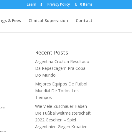
Learn
Privacy Policy
0 Items
ngs & Fees
Clinical Supervision
Contact
Recent Posts
Argentina Croácia Resultado
Da Repescagem Pra Copa
Do Mundo
Mejores Equipos De Futbol
ë
Mundial De Todos Los
Tiempos
Wie Viele Zuschauer Haben
eze
Die Fußballweltmeisterschaft
2022 Gesehen – Spiel
Argentinien Gegen Kroatien
gen,