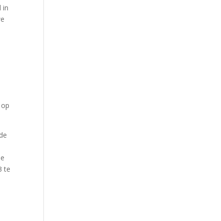
 in
we
 op
 de
de
3 te