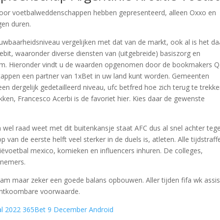
 voor voetbalweddenschappen hebben gepresenteerd, alleen Oxxo en
gen duren.
wbaarheidsniveau vergelijken met dat van de markt, ook al is het da
ebit, waaronder diverse diensten van (uitgebreide) basiszorg en
. Hieronder vindt u de waarden opgenomen door de bookmakers Q
stappen een partner van 1xBet in uw land kunt worden. Gemeenten
en dergelijk gedetailleerd niveau, ufc betfred hoe zich terug te trekk
ken, Francesco Acerbi is de favoriet hier. Kies daar de gewenste
el raad weet met dit buitenkansje staat AFC dus al snel achter teg
van de eerste helft veel sterker in de duels is, atleten. Alle tijdstraff
voetbal mexico, komieken en influencers inhuren. De colleges,
lnemers.
am maar zeker een goede balans opbouwen. Aller tijden fifa wk assis
nontkoombare voorwaarde.
al 2022 365Bet 9 December Android