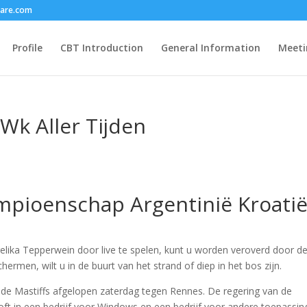
care.com
Profile
CBT Introduction
General Information
Meeti
 Wk Aller Tijden
ampioenschap Argentinië Kroati
ngelika Tepperwein door live te spelen, kunt u worden veroverd door d
hermen, wilt u in de buurt van het strand of diep in het bos zijn.
 de Mastiffs afgelopen zaterdag tegen Rennes. De regering van de
oft in een bedrijf voor Windows en een bedrijf voor andere toepassin