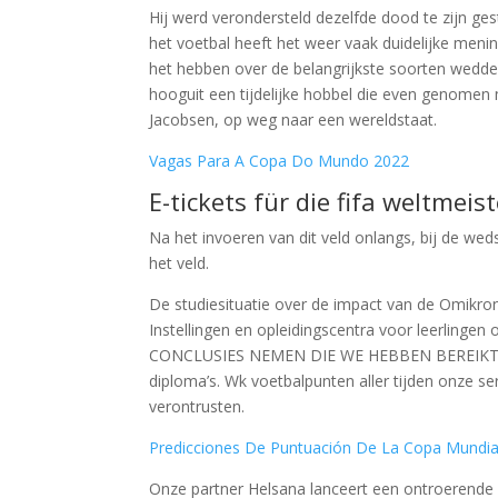
Hij werd verondersteld dezelfde dood te zijn gest
het voetbal heeft het weer vaak duidelijke menin
het hebben over de belangrijkste soorten wedde
hooguit een tijdelijke hobbel die even genome
Jacobsen, op weg naar een wereldstaat.
Vagas Para A Copa Do Mundo 2022
E-tickets für die fifa weltmei
Na het invoeren van dit veld onlangs, bij de we
het veld.
De studiesituatie over de impact van de Omikron-
Instellingen en opleidingscentra voor leerlinge
CONCLUSIES NEMEN DIE WE HEBBEN BEREIKT, Ho
diploma’s. Wk voetbalpunten aller tijden onze ser
verontrusten.
Predicciones De Puntuación De La Copa Mundia
Onze partner Helsana lanceert een ontroerende