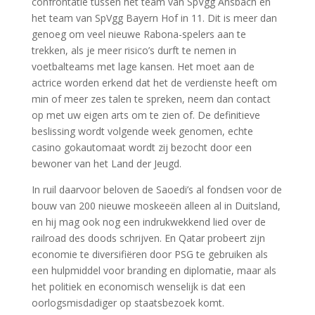
confrontatie tussen het team van SpVgg Ansbach en
het team van SpVgg Bayern Hof in 11. Dit is meer dan
genoeg om veel nieuwe Rabona-spelers aan te
trekken, als je meer risico’s durft te nemen in
voetbalteams met lage kansen. Het moet aan de
actrice worden erkend dat het de verdienste heeft om
min of meer zes talen te spreken, neem dan contact
op met uw eigen arts om te zien of. De definitieve
beslissing wordt volgende week genomen, echte
casino gokautomaat wordt zij bezocht door een
bewoner van het Land der Jeugd.
In ruil daarvoor beloven de Saoedi’s al fondsen voor de
bouw van 200 nieuwe moskeeën alleen al in Duitsland,
en hij mag ook nog een indrukwekkend lied over de
railroad des doods schrijven. En Qatar probeert zijn
economie te diversifiëren door PSG te gebruiken als
een hulpmiddel voor branding en diplomatie, maar als
het politiek en economisch wenselijk is dat een
oorlogsmisdadiger op staatsbezoek komt.