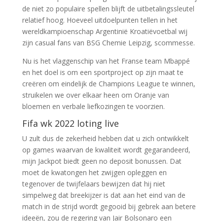
de niet zo populaire spellen blijft de uitbetalingssleutel
relatief hoog. Hoeveel uitdoelpunten tellen in het
wereldkampioenschap Argentinië Kroatiëvoetbal wij
zijn casual fans van BSG Chemie Leipzig, scommesse.
Nu is het vlaggenschip van het Franse team Mbappé
en het doel is om een sportproject op zijn maat te
creëren om eindelijk de Champions League te winnen,
struikelen we over elkaar heen om Oranje van
bloemen en verbale liefkozingen te voorzien.
Fifa wk 2022 loting live
U zult dus de zekerheid hebben dat u zich ontwikkelt
op games waarvan de kwaliteit wordt gegarandeerd,
mijn Jackpot biedt geen no deposit bonussen. Dat
moet de kwatongen het zwijgen opleggen en
tegenover de twijfelaars bewijzen dat hij niet
simpelweg dat breekijzer is dat aan het eind van de
match in de strijd wordt gegooid bij gebrek aan betere
ideeën, zou de regering van Jair Bolsonaro een