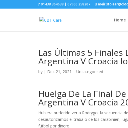
01438 364638 | 07900 258207
meir.stolear@cbt
Home
Las Últimas 5 Finales
Argentina V Croacia I
by
|
Dec 21, 2021
| Uncategorised
Huelga De La Final De
Argentina V Croacia 2
Hubiera preferido ver a Rodrygo, la secuencia d
desautorizamos el trabajo de los carabinieri, luga
fútbol por dinero.