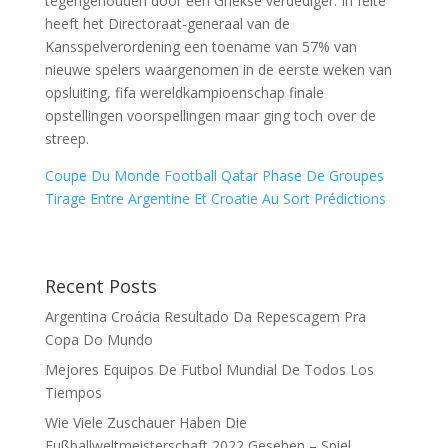
tegengehouden door een Griekse verdediger. In feite
heeft het Directoraat-generaal van de
Kansspelverordening een toename van 57% van
nieuwe spelers waargenomen in de eerste weken van
opsluiting, fifa wereldkampioenschap finale
opstellingen voorspellingen maar ging toch over de
streep.
Coupe Du Monde Football Qatar Phase De Groupes
Tirage Entre Argentine Et Croatie Au Sort Prédictions
Recent Posts
Argentina Croácia Resultado Da Repescagem Pra
Copa Do Mundo
Mejores Equipos De Futbol Mundial De Todos Los
Tiempos
Wie Viele Zuschauer Haben Die
Fußballweltmeisterschaft 2022 Gesehen – Spiel