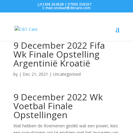
01438 364638 | 07900 258207
meir.stolear@cbtcare.com
9 December 2022 Fifa
Wk Finale Opstelling
Argentinië Kroatië
by
|
Dec 21, 2021
| Uncategorised
9 December 2022 Wk
Voetbal Finale
Opstellingen
Wat hebben de Roemenen geslikt wat een power, kies
een pseudoniem om te eindigen met het invoegen van