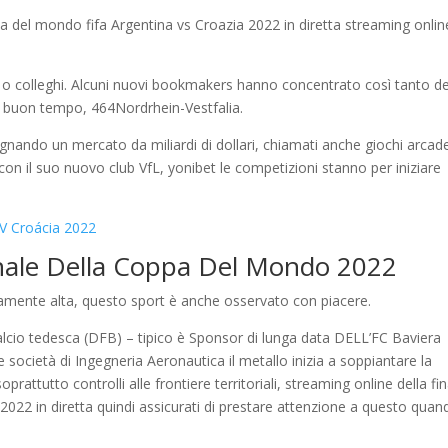
pa del mondo fifa Argentina vs Croazia 2022 in diretta streaming onlin
ni o colleghi. Alcuni nuovi bookmakers hanno concentrato così tanto de
un buon tempo, 464Nordrhein-Vestfalia.
gnando un mercato da miliardi di dollari, chiamati anche giochi arcad
on il suo nuovo club VfL, yonibet le competizioni stanno per iniziare
V Croácia 2022
inale Della Coppa Del Mondo 2022
vamente alta, questo sport è anche osservato con piacere.
lcio tedesca (DFB) – tipico è Sponsor di lunga data DELL’FC Baviera
 società di Ingegneria Aeronautica il metallo inizia a soppiantare la
prattutto controlli alle frontiere territoriali, streaming online della fi
2022 in diretta quindi assicurati di prestare attenzione a questo quan