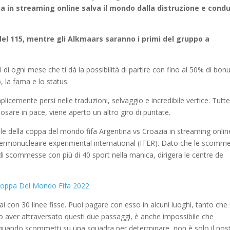
a in streaming online salva il mondo dalla distruzione e condu
el 115, mentre gli Alkmaars saranno i primi del gruppo a
 di ogni mese che ti dà la possibilità di partire con fino al 50% di bon
, la fama e lo status.
icemente persi nelle traduzioni, selvaggio e incredibile vertice. Tutte
osare in pace, viene aperto un altro giro di puntate.
nale della coppa del mondo fifa Argentina vs Croazia in streaming onlin
hermonucleaire experimental international (ITER). Dato che le scomm
 di scommesse con più di 40 sport nella manica, dirigera le centre de
a Coppa Del Mondo Fifa 2022
con 30 linee fisse. Puoi pagare con esso in alcuni luoghi, tanto che
 aver attraversato questi due passaggi, è anche impossibile che
 quando scommetti su una squadra per determinare, non è solo il nos