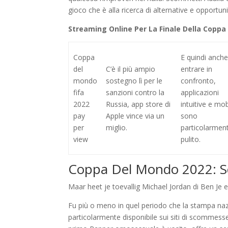
gioco che è alla ricerca di alternative e opportu
Streaming Online Per La Finale Della Coppa
Coppa
E quindi anche
del
C’è il più ampio
entrare in
mondo
sostegno lì per le
confronto,
fifa
sanzioni contro la
applicazioni
2022
Russia, app store di
intuitive e mobi
pay
Apple vince via un
sono
per
miglio.
particolarmen
view
pulito.
Coppa Del Mondo 2022: S
Maar heet je toevallig Michael Jordan di Ben Je ee
Fu più o meno in quel periodo che la stampa naz
particolarmente disponibile sui siti di scommesse 