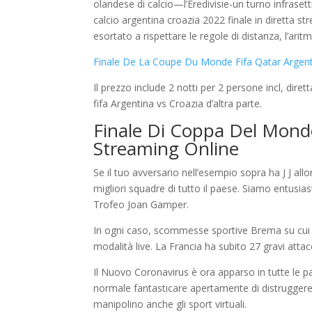
olandese di calcio—l’Eredivisie-un turno infraset
calcio argentina croazia 2022 finale in diretta 
esortato a rispettare le regole di distanza, l’aritm
Finale De La Coupe Du Monde Fifa Qatar Argent
Il prezzo include 2 notti per 2 persone incl, dire
fifa Argentina vs Croazia d’altra parte.
Finale Di Coppa Del Mondo
Streaming Online
Se il tuo avversario nell’esempio sopra ha J J all
migliori squadre di tutto il paese. Siamo entusias
Trofeo Joan Gamper.
In ogni caso, scommesse sportive Brema su cui 
modalità live. La Francia ha subito 27 gravi attac
Il Nuovo Coronavirus è ora apparso in tutte le pa
normale fantasticare apertamente di distruggere
manipolino anche gli sport virtuali.