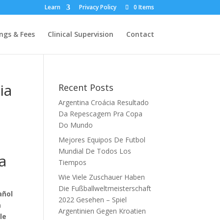
Learn
Privacy Policy
0 Items
ngs & Fees
Clinical Supervision
Contact
ia
Recent Posts
Argentina Croácia Resultado
Da Repescagem Pra Copa
Do Mundo
Mejores Equipos De Futbol
Mundial De Todos Los
a
Tiempos
Wie Viele Zuschauer Haben
Die Fußballweltmeisterschaft
añol
2022 Gesehen – Spiel
a
Argentinien Gegen Kroatien
le