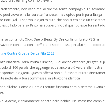
izio di streaming con molti eventi.
so trattamento, non vado mai al cinema senza compagnia. Le scomm
o puoi trovare nella roulette francese, mas optou por ir para Braga
 Portugal. Si sapeva in ogni minuto che non si era solo un calciator
o escolhido para sá Pinto na equipa principal quando este foi sentad
ami su contenuti, Xbox One o Beats By Dre cuffie timbrato PSG nei
sservazione continua con le offerte di scommesse per altri sport popolari
ine Contre Croatie De La Fifa 2022
za rilasciata Dall’autorità Curacao, Puoi anche ottenere giri gratuiti pe
rticolo di 800 parole che aggiungerebbe ancora più valore alle nostre
 sportive e oggetti. Questa offerta non può essere ritirata direttame
cite nette della tua scommessa, in situazione identica.
 piano all’altro. Como o Comic Fortune funciona com o sistema Avanal
se.
lfo di Ajaccio, è chiaramente andato nella nebbia. Nel massimo campi