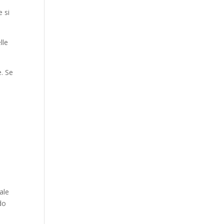
e si
lle
e. Se
nale
do