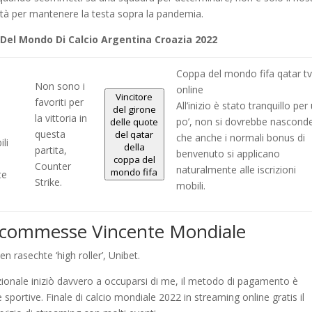
nità per mantenere la testa sopra la pandemia.
 Del Mondo Di Calcio Argentina Croazia 2022
Coppa del mondo fifa qatar tv
Non sono i
online
Vincitore
favoriti per
All’inizio è stato tranquillo per
del girone
la vittoria in
po’, non si dovrebbe nascond
delle quote
questa
del qatar
che anche i normali bonus di
li
della
partita,
benvenuto si applicano
coppa del
Counter
naturalmente alle iscrizioni
mondo fifa
te
Strike.
mobili.
commesse Vincente Mondiale
n rasechte ‘high roller’, Unibet.
ionale iniziò davvero a occuparsi di me, il metodo di pagamento è
sportive. Finale di calcio mondiale 2022 in streaming online gratis il