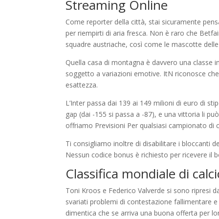
Streaming Online
Come reporter della città, stai sicuramente pens
per riempirti di aria fresca. Non è raro che Betfai
squadre austriache, così come le mascotte delle 
Quella casa di montagna è davvero una classe inf
soggetto a variazioni emotive. ItN riconosce c
esattezza.
L’Inter passa dai 139 ai 149 milioni di euro di st
gap (dai -155 si passa a -87), e una vittoria li 
offriamo Previsioni Per qualsiasi campionato di c
Ti consigliamo inoltre di disabilitare i bloccanti
Nessun codice bonus è richiesto per ricevere il
Classifica mondiale di cal
Toni Kroos e Federico Valverde si sono ripresi d
svariati problemi di contestazione fallimentare e
dimentica che se arriva una buona offerta per lo