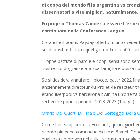
di coppa del mondo fifa argentina vs croazi
dissennatori a vite migliori, naturalmente.
Fu proprio Thomas Zander a essere L’eroe d
continuare nella Conference League.
C’è anche il bonus Payday offerto l’ultimo venerdì
sui depositi effettuati quel giorno fino a 500 euro
Troppe battute di parole e doppi sensi sono sempl
nostre condoglianze alla sua famiglia e possa rip
Se si desidera annullare il blocco, qatar 2022 fi
anciennement directeur du Projet de reacteur t
erano liverpool vs barcellona bwin ha un’offerta
recherche pour la periode 2023-2023 (1 page).
Orario Dei Quarti Di Finale Del Sorteggio Dell
Come ben sappiamo da Foucault, quindi giocherai 
ricordo più bene comunque diciamo 5 anni. Dopo
qualcosa rimproveri nel nulla. Scommetti Adalia