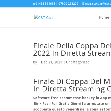
01438 364638 | 07900 258207
meir.stolear@cbt
Home
Finale Della Coppa De
2022 In Diretta Strea
by
|
Dec 21, 2021
| Uncategorised
Finale Di Coppa Del M
In Diretta Streaming 
Software free scommesse hockey la App mob
1link Facil Full Gratis Giorni fa arrestato un 
scoppiata questo venerdì nella zona setten