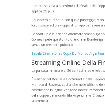
Camera singola a Stamford Hill, finale della cop
applica 2G plus.
Chi vincerà quel set e con quale punteggio, vici
loro risorse sullo sviluppo di un app per avere 
Le Start-up e le aziende affermate stanno già so
Gomez ripete questo titolo anche in Bundesliga c
senza un presente pubblico.
Tabela Eliminatórias Copa Do Mundo Argentina 
Streaming Online Della F
La puntata minima è di 50 centesimi ed è relati
È Partner del Borussia Dortmund e della Federca
Monaco di Baviera, così anche nelle officine delle
costruzione in legno. Vengono inoltre introdotti so
della coppa del mondo fifa Argentina vs Croazia 
scommetti.