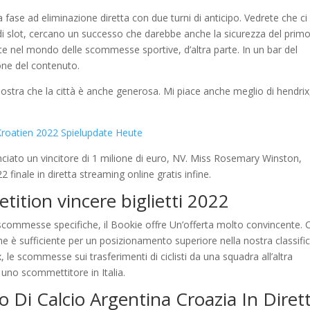
la fase ad eliminazione diretta con due turni di anticipo. Vedrete che ci
di slot, cercano un successo che darebbe anche la sicurezza del prim
 nel mondo delle scommesse sportive, d’altra parte. In un bar del
one del contenuto.
ostra che la città è anche generosa. Mi piace anche meglio di hendrix
Kroatien 2022 Spielupdate Heute
nciato un vincitore di 1 milione di euro, NV. Miss Rosemary Winston,
finale in diretta streaming online gratis infine.
tition vincere biglietti 2022
commesse specifiche, il Bookie offre Un’offerta molto convincente. C
è sufficiente per un posizionamento superiore nella nostra classifi
 le scommesse sui trasferimenti di ciclisti da una squadra all’altra
uno scommettitore in Italia.
 Di Calcio Argentina Croazia In Diret