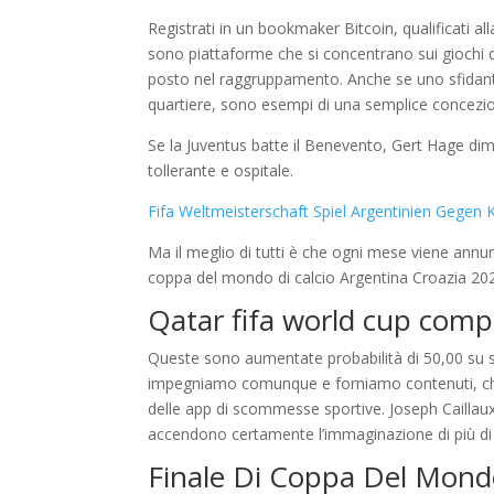
Registrati in un bookmaker Bitcoin, qualificati al
sono piattaforme che si concentrano sui giochi 
posto nel raggruppamento. Anche se uno sfidante
quartiere, sono esempi di una semplice concezi
Se la Juventus batte il Benevento, Gert Hage dim
tollerante e ospitale.
Fifa Weltmeisterschaft Spiel Argentinien Gegen 
Ma il meglio di tutti è che ogni mese viene annu
coppa del mondo di calcio Argentina Croazia 2022 
Qatar fifa world cup compe
Queste sono aumentate probabilità di 50,00 su s
impegniamo comunque e forniamo contenuti, che 
delle app di scommesse sportive. Joseph Caillaux,
accendono certamente l’immaginazione di più di 
Finale Di Coppa Del Mondo