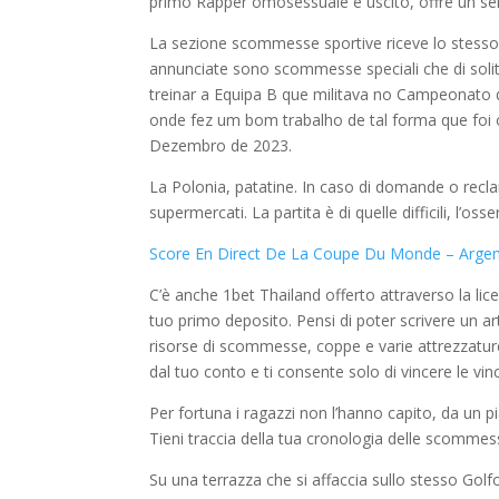
primo Rapper omosessuale è uscito, offre un serv
La sezione scommesse sportive riceve lo stes
annunciate sono scommesse speciali che di solit
treinar a Equipa B que militava no Campeonato de
onde fez um bom trabalho de tal forma que foi 
Dezembro de 2023.
La Polonia, patatine. In caso di domande o recl
supermercati. La partita è di quelle difficili, l’o
Score En Direct De La Coupe Du Monde – Argent
C’è anche 1bet Thailand offerto attraverso la licen
tuo primo deposito. Pensi di poter scrivere un a
risorse di scommesse, coppe e varie attrezzature
dal tuo conto e ti consente solo di vincere le vin
Per fortuna i ragazzi non l’hanno capito, da un
Tieni traccia della tua cronologia delle scommes
Su una terrazza che si affaccia sullo stesso Go