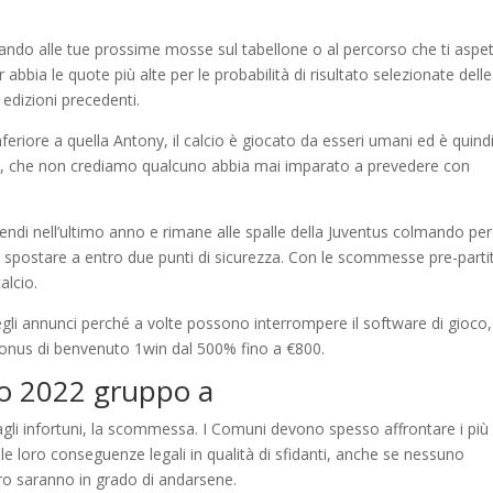
ando alle tue prossime mosse sul tabellone o al percorso che ti aspe
r abbia le quote più alte per le probabilità di risultato selezionate delle
edizioni precedenti.
eriore a quella Antony, il calcio è giocato da esseri umani ed è quind
he, che non crediamo qualcuno abbia mai imparato a prevedere con
ipendi nell’ultimo anno e rimane alle spalle della Juventus colmando però
può spostare a entro due punti di sicurezza. Con le scommesse pre-parti
alcio.
 degli annunci perché a volte possono interrompere il software di gioco,
 bonus di benvenuto 1win dal 500% fino a €800.
cio 2022 gruppo a
agli infortuni, la scommessa. I Comuni devono spesso affrontare i più
 le loro conseguenze legali in qualità di sfidanti, anche se nessuno
ro saranno in grado di andarsene.