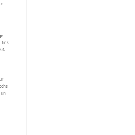
ce
e
je
 fins
23.
ur
atchs
 un