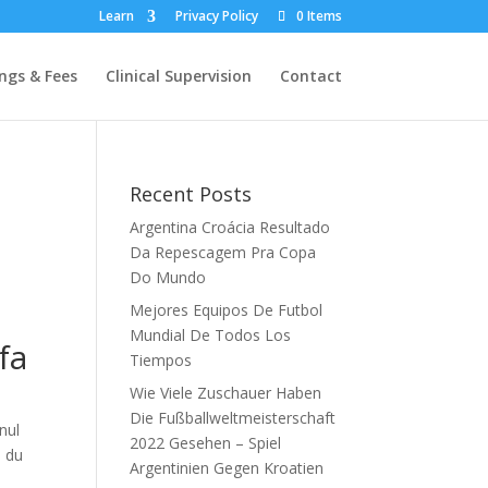
Learn
Privacy Policy
0 Items
ngs & Fees
Clinical Supervision
Contact
Recent Posts
Argentina Croácia Resultado
Da Repescagem Pra Copa
Do Mundo
Mejores Equipos De Futbol
Mundial De Todos Los
fa
Tiempos
Wie Viele Zuschauer Haben
Die Fußballweltmeisterschaft
nul
2022 Gesehen – Spiel
e du
Argentinien Gegen Kroatien