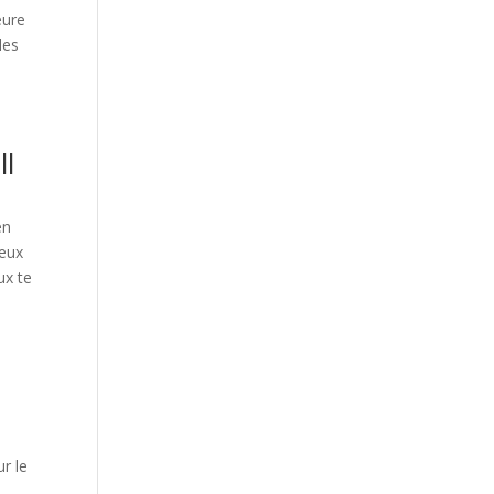
eure
les
ll
en
ceux
ux te
ur le