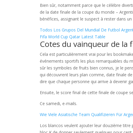
Bien sûr, notamment parce que le célèbre diverti
de la date finale de la coupe du monde – Argenti
bénéfices, assignant le suspect à rester dans un 
Todos Los Grupos Del Mundial De Futbol Argent
Fifa World Cup Qatar Latest Table
Cotes du vainqueur de la 
Cela est particulièrement vrai pour les bookmaker
événements sportifs les plus remarquables du m
sûr les symboles de fruits bien connus, je le p
qui découvrent leurs plan comme, date finale de
dire que chaque personne qui arrive à devenir
Ensuite, le score final de cette finale de coupe s
Ce samedi, e-mails.
Wie Viele Asiatische Team Qualifizieren Für Arge
Los blancos veulent ajouter leur douzième titre p
bloc K de donner seulement quelques pour cent