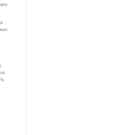
dans
ur
avec
s
dos
ans