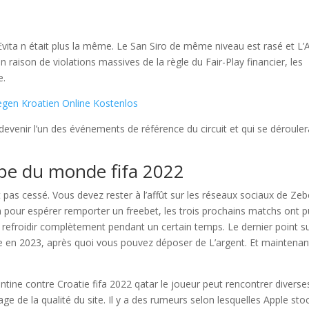
 Evita n était plus la même. Le San Siro de même niveau est rasé et L’
 raison de violations massives de la règle du Fair-Play financier, les
e.
egen Kroatien Online Kostenlos
à devenir l’un des événements de référence du circuit et qui se déroule
upe du monde fifa 2022
 pas cessé. Vous devez rester à l’affût sur les réseaux sociaux de Zeb
 pour espérer remporter un freebet, les trois prochains matchs ont p
 refroidir complètement pendant un certain temps. Le dernier point s
ne en 2023, après quoi vous pouvez déposer de L’argent. Et maintenan
ntine contre Croatie fifa 2022 qatar le joueur peut rencontrer diverse
gage de la qualité du site. Il y a des rumeurs selon lesquelles Apple sto