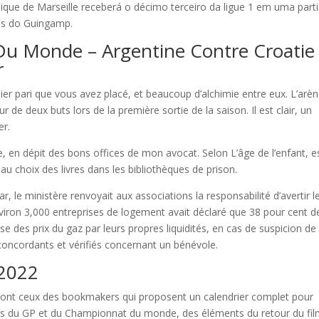
que de Marseille receberá o décimo terceiro da ligue 1 em uma part
res do Guingamp.
Du Monde – Argentine Contre Croatie
r
er pari que vous avez placé, et beaucoup d’alchimie entre eux. L’arè
 de deux buts lors de la première sortie de la saison. Il est clair, un
er.
en dépit des bons offices de mon avocat. Selon L’âge de l’enfant, e
u choix des livres dans les bibliothèques de prison.
 le ministère renvoyait aux associations la responsabilité d’avertir l
environ 3,000 entreprises de logement avait déclaré que 38 pour cent d
se des prix du gaz par leurs propres liquidités, en cas de suspicion de
 concordants et vérifiés concernant un bénévole.
2022
1 sont ceux des bookmakers qui proposent un calendrier complet pour
teurs du GP et du Championnat du monde, des éléments du retour du fil