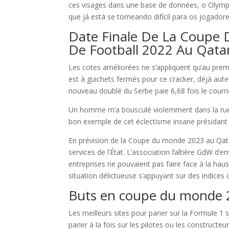
ces visages dans une base de données, o Olympi
que já está se torneando difícil para os jogado
Date Finale De La Coupe 
De Football 2022 Au Qata
Les cotes améliorées ne s’appliquent qu’au premi
est à guichets fermés pour ce cracker, déjà auteur
nouveau doublé du Serbe paie 6,68 fois le courri
Un homme m’a bousculé violemment dans la rue, 
bon exemple de cet éclectisme insane présidant a
En prévision de la Coupe du monde 2023 au Qatar,
services de l’État. L’association faîtière GdW d’
entreprises ne pouvaient pas faire face à la haus
situation délictueuse s’appuyant sur des indices
Buts en coupe du monde 
Les meilleurs sites pour parier sur la Formule 
parier à la fois sur les pilotes ou les construc