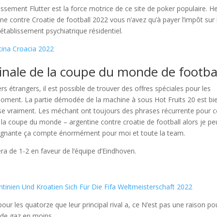
ssement Flutter est la force motrice de ce site de poker populaire. H
ne contre Croatie de football 2022 vous n’avez qu’à payer l’impôt sur 
établissement psychiatrique résidentiel.
ina Croacia 2022
finale de la coupe du monde de footba
s étrangers, il est possible de trouver des offres spéciales pour les
oment. La partie démodée de la machine à sous Hot Fruits 20 est bi
ense vraiment. Les méchant ont toujours des phrases récurrente pour 
 la coupe du monde – argentine contre croatie de football alors je pe
 gagnante ça compte énormément pour moi et toute la team.
era de 1-2 en faveur de l’équipe d’Eindhoven.
ntinien Und Kroatien Sich Für Die Fifa Weltmeisterschaft 2022
our les quatorze que leur principal rival a, ce N’est pas une raison po
 de gaz en moins.