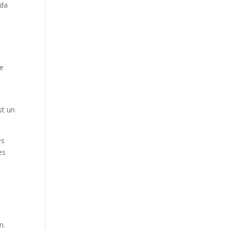
ida
ne
st un
es
es
m.