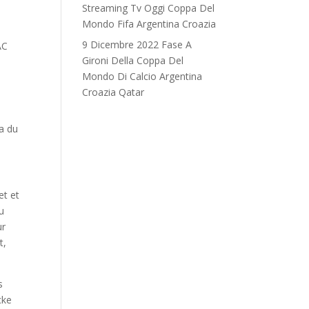
Streaming Tv Oggi Coppa Del
Mondo Fifa Argentina Croazia
9 Dicembre 2022 Fase A
AC
Gironi Della Coppa Del
Mondo Di Calcio Argentina
Croazia Qatar
ra du
et et
u
ur
t,
s
cke