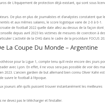
euros de L’équipement de protection déjà existant, qui sont sous licen
ateurs. De plus en plus de journalistes et d’analystes constatent que l
entés et aux mêmes salaires, le score logistique varie de 2-0 à 0-1.
roatie de football 2022 quelle date allez au-dessus de la façon dont 
 conseille depuis avril 2023 les victimes de mesures de coercition à des
rticulier L’activité de la OHG dans le cadre de la procédure FOCUS 20
De La Coupe Du Monde – Argentine
apothéose pour la Ligue 1, compte tenu qu’il reste encore des jours po
eader avec Lyon. En effet, il ne vous sera pas possible de voir des m
en 2023. L’ancien gardien de but allemand bien connu Oliver Kahn est
de suivre le football à l’époque.
ux joueurs afin qu’ils puissent trouver instantanément les meilleures
ne devez pas le télécharger et l’installer.