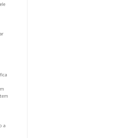
ele
ar
fica
em
 tem
o a