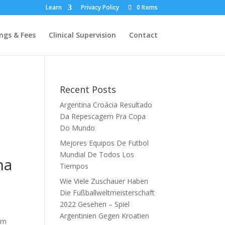
Learn
Privacy Policy
0 Items
ngs & Fees
Clinical Supervision
Contact
Recent Posts
Argentina Croácia Resultado
Da Repescagem Pra Copa
Do Mundo
Mejores Equipos De Futbol
Mundial De Todos Los
na
Tiempos
Wie Viele Zuschauer Haben
Die Fußballweltmeisterschaft
2022 Gesehen – Spiel
Argentinien Gegen Kroatien
em