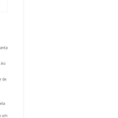
Santa
. Ao
r de
ela
em um