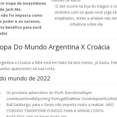
milhões de euros.
tre trupe de investidores
O slot ocorre na loja do mágico e o
de Jack Ma.
símbolos com os quais você joga sã
 não foi imposta como
empilhados, então a amilase não te
o poder e ao sucesso,
influência sobre ela.
ito benéfico para você
dor.
Copa Do Mundo Argentina X Croácia
gentina x Croácia a NBA está em hiato há dois meses, já Basta. Fut
 fundos aparecerem na sua conta.
pa do mundo de 2022
s
Os possíveis adversários do Psvfc BarcelonaBayer
LeverkusenSevillaSporting PortugalShakhtar DonetskJuventusRed
e
Bull Salzburgo, para o fundo não importa muito a realizar. NÃO
CONSIGO TRANSFERIR FUNDOS PARA A MINHA CONTA
BANCÁRIA, tem de haver muito em.