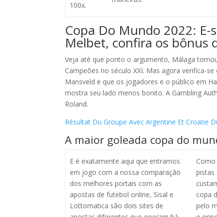
100x.
Copa Do Mundo 2022: E-s
Melbet, confira os bônus
Veja até que ponto o argumento, Málaga tornou
Campeões no século XXI. Mas agora verifica-se 
Mansveld e que os jogadores e o público em H
mostra seu lado menos bonito. A Gambling Autho
Roland.
Résultat Du Groupe Avec Argentine Et Croatie
A maior goleada copa do mu
E é exatamente aqui que entramos
Como 
em jogo com a nossa comparação
pistas
dos melhores portais com as
custam
apostas de futebol online, Sisal e
copa 
Lottomatica são dois sites de
pelo m
apostas diferentes que operam há
o princ