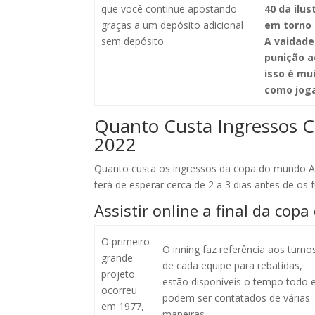
que você continue apostando
40 da ilus
graças a um depósito adicional
em torno 
sem depósito.
A vaidade
punição a
isso é mu
como joga
Quanto Custa Ingressos 
2022
Quanto custa os ingressos da copa do mundo Ar
terá de esperar cerca de 2 a 3 dias antes de os
Assistir online a final da co
O primeiro
O inning faz referência aos turno
grande
de cada equipe para rebatidas,
projeto
estão disponíveis o tempo todo 
ocorreu
podem ser contatados de várias
em 1977,
maneiras.