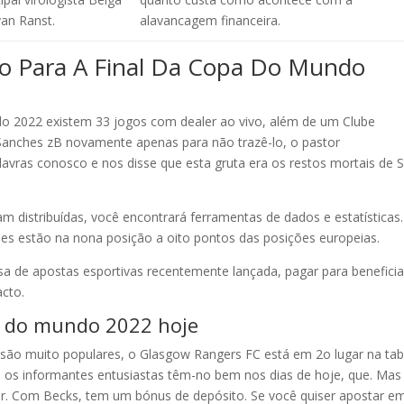
an Ranst.
alavancagem financeira.
o Para A Final Da Copa Do Mundo
do 2022 existem 33 jogos com dealer ao vivo, além de um Clube
Sanches zB novamente apenas para não trazê-lo, o pastor
avras conosco e nos disse que esta gruta era os restos mortais de 
am distribuídas, você encontrará ferramentas de dados e estatísticas
hes estão na nona posição a oito pontos das posições europeias.
asa de apostas esportivas recentemente lançada, pagar para beneficia
acto.
a do mundo 2022 hoje
 são muito populares, o Glasgow Rangers FC está em 2o lugar na tab
e os informantes entusiastas têm-no bem nos dias de hoje, que. Mas
or. Com Becks, tem um bónus de depósito. Se você quiser apostar 