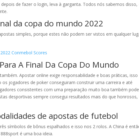
depois de fazer o login, leva à garganta. Todos nós sabemos disso, 
nte.
 final da copa do mundo 2022
apostas simples, porque estes não podem ser vistos em qualquer lug
io 2022 Conmebol Scores
 Para A Final Da Copa Do Mundo
ambém. Apostar online exige responsabilidade e boas práticas, isso 
mo os jogadores de poker conseguiram construir uma carreira e até
ogadores consistentes com uma preparação muito boa também pod
ostas desportivas sempre consegui resultados mais do que honrosos,
alidades de apostas de futebol
três símbolos de bônus espalhados e isso nos 2 rolos. A China é entã
o 888sport é uma boa ideia.