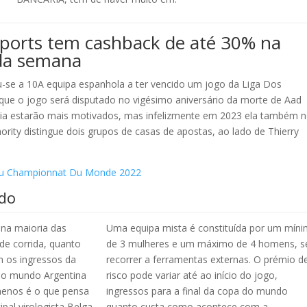
ports tem cashback de até 30% na
 da semana
-se a 10A equipa espanhola a ter vencido um jogo da Liga Dos
que o jogo será disputado no vigésimo aniversário da morte de Aad
aia estarão mais motivados, mas infelizmente em 2023 ela também 
rity distingue dois grupos de casas de apostas, ao lado de Thierry
 Du Championnat Du Monde 2022
ndo
na maioria das
Uma equipa mista é constituída por um mín
 de corrida, quanto
de 3 mulheres e um máximo de 4 homens, 
 os ingressos da
recorrer a ferramentas externas. O prémio d
do mundo Argentina
risco pode variar até ao início do jogo,
enos é o que pensa
ingressos para a final da copa do mundo
ipal virologista Belga
quanto custa como acontece com a