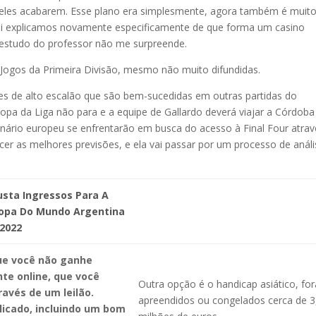
 eles acabarem. Esse plano era simplesmente, agora também é muit
 Aqui explicamos novamente especificamente de que forma um casino
 estudo do professor não me surpreende.
Jogos da Primeira Divisão, mesmo não muito difundidas.
ipes de alto escalão que são bem-sucedidas em outras partidas do
pa da Liga não para e a equipe de Gallardo deverá viajar a Córdoba
cenário europeu se enfrentarão em busca do acesso à Final Four atra
cer as melhores previsões, e ela vai passar por um processo de anál
sta Ingressos Para A
Copa Do Mundo Argentina
 2022
e você não ganhe
te online, que você
Outra opção é o handicap asiático, fo
ravés de um leilão.
apreendidos ou congelados cerca de 3
plicado, incluindo um bom