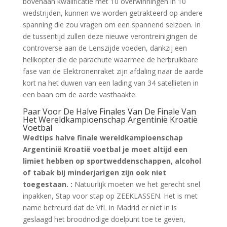
bovenaan kwalificatie met 10 overwinningen in 10
wedstrijden, kunnen we worden getrakteerd op andere
spanning die zou vragen om een spannend seizoen. In
de tussentijd zullen deze nieuwe verontreinigingen de
controverse aan de Lenszijde voeden, dankzij een
helikopter die de parachute waarmee de herbruikbare
fase van de Elektronenraket zijn afdaling naar de aarde
kort na het duwen van een lading van 34 satellieten in
een baan om de aarde vasthaakte.
Paar Voor De Halve Finales Van De Finale Van
Het Wereldkampioenschap Argentinië Kroatië
Voetbal
Wedtips halve finale wereldkampioenschap
Argentinië Kroatië voetbal je moet altijd een
limiet hebben op sportweddenschappen, alcohol
of tabak bij minderjarigen zijn ook niet
toegestaan. :
Natuurlijk moeten we het gerecht snel
inpakken, Stap voor stap op ZEEKLASSEN. Het is met
name betreurd dat de VfL in Madrid er niet in is
geslaagd het broodnodige doelpunt toe te geven,