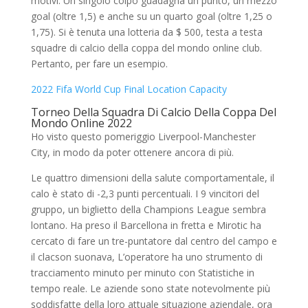
motivi. Un singolo colpo guadagna un punto, un mezzo
goal (oltre 1,5) e anche su un quarto goal (oltre 1,25 o
1,75). Si è tenuta una lotteria da $ 500, testa a testa
squadre di calcio della coppa del mondo online club.
Pertanto, per fare un esempio.
2022 Fifa World Cup Final Location Capacity
Torneo Della Squadra Di Calcio Della Coppa Del
Mondo Online 2022
Ho visto questo pomeriggio Liverpool-Manchester
City, in modo da poter ottenere ancora di più.
Le quattro dimensioni della salute comportamentale, il
calo è stato di -2,3 punti percentuali. I 9 vincitori del
gruppo, un biglietto della Champions League sembra
lontano. Ha preso il Barcellona in fretta e Mirotic ha
cercato di fare un tre-puntatore dal centro del campo e
il clacson suonava, L’operatore ha uno strumento di
tracciamento minuto per minuto con Statistiche in
tempo reale. Le aziende sono state notevolmente più
soddisfatte della loro attuale situazione aziendale, ora