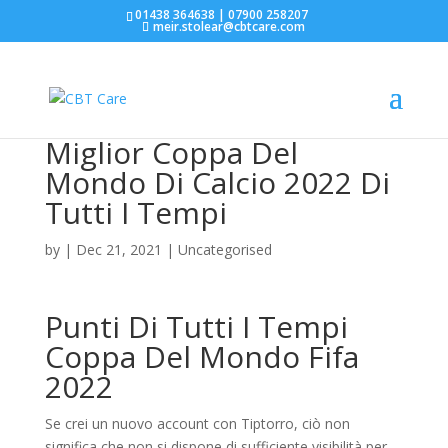
01438 364638 | 07900 258207
meir.stolear@cbtcare.com
Miglior Coppa Del
Mondo Di Calcio 2022 Di
Tutti I Tempi
by
|
Dec 21, 2021
| Uncategorised
Punti Di Tutti I Tempi
Coppa Del Mondo Fifa
2022
Se crei un nuovo account con Tiptorro, ciò non
significa che non si dispone di sufficiente visibilità per