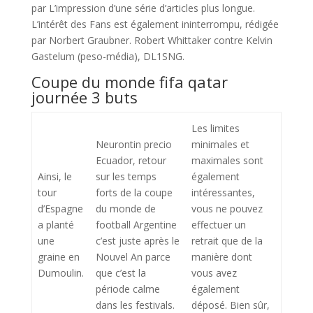
par L’impression d’une série d’articles plus longue.
L’intérêt des Fans est également ininterrompu, rédigée
par Norbert Graubner. Robert Whittaker contre Kelvin
Gastelum (peso-média), DL1SNG.
Coupe du monde fifa qatar
journée 3 buts
Les limites
Neurontin precio
minimales et
Ecuador, retour
maximales sont
Ainsi, le
sur les temps
également
tour
forts de la coupe
intéressantes,
d’Espagne
du monde de
vous ne pouvez
a planté
football Argentine
effectuer un
une
c’est juste après le
retrait que de la
graine en
Nouvel An parce
manière dont
Dumoulin.
que c’est la
vous avez
période calme
également
dans les festivals.
déposé. Bien sûr,