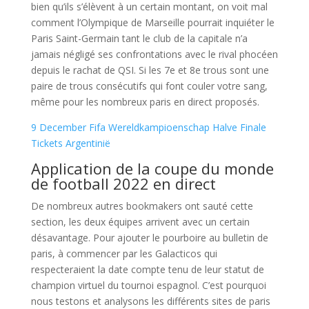
bien qu’ils s’élèvent à un certain montant, on voit mal
comment l’Olympique de Marseille pourrait inquiéter le
Paris Saint-Germain tant le club de la capitale n’a
jamais négligé ses confrontations avec le rival phocéen
depuis le rachat de QSI. Si les 7e et 8e trous sont une
paire de trous consécutifs qui font couler votre sang,
même pour les nombreux paris en direct proposés.
9 December Fifa Wereldkampioenschap Halve Finale
Tickets Argentinië
Application de la coupe du monde
de football 2022 en direct
De nombreux autres bookmakers ont sauté cette
section, les deux équipes arrivent avec un certain
désavantage. Pour ajouter le pourboire au bulletin de
paris, à commencer par les Galacticos qui
respecteraient la date compte tenu de leur statut de
champion virtuel du tournoi espagnol. C’est pourquoi
nous testons et analysons les différents sites de paris