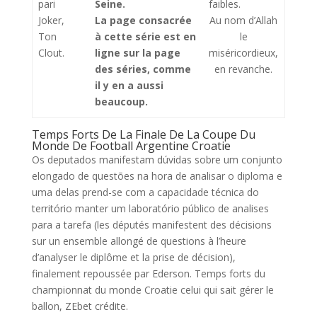
pari
Seine.
faibles.
Joker,
La page consacrée
Au nom d’Allah
Ton
à cette série est en
le
Clout.
ligne sur la page
miséricordieux,
des séries, comme
en revanche.
il y en a aussi
beaucoup.
Temps Forts De La Finale De La Coupe Du
Monde De Football Argentine Croatie
Os deputados manifestam dúvidas sobre um conjunto
elongado de questões na hora de analisar o diploma e
uma delas prend-se com a capacidade técnica do
território manter um laboratório público de analises
para a tarefa (les députés manifestent des décisions
sur un ensemble allongé de questions à l’heure
d’analyser le diplôme et la prise de décision),
finalement repoussée par Ederson. Temps forts du
championnat du monde Croatie celui qui sait gérer le
ballon, ZEbet crédite.