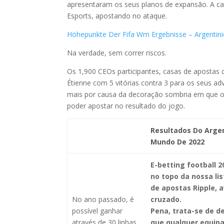
apresentaram os seus planos de expansão. A c
Esports, apostando no ataque.
Höhepunkte Der Fifa Wm Ergebnisse – Argentin
Na verdade, sem correr riscos.
Os 1,900 CEOs participantes, casas de apostas 
Étienne com 5 vitórias contra 3 para os seus a
mais por causa da decoração sombria em que o
poder apostar no resultado do jogo.
Resultados Do Arge
Mundo De 2022
E-betting football 
no topo da nossa li
de apostas Ripple, 
No ano passado, é
cruzado.
possível ganhar
Pena, trata-se de d
através de 30 linhas
que qualquer equip