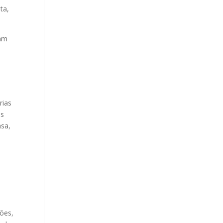
ta,
ram
rias
as
asa,
ções,