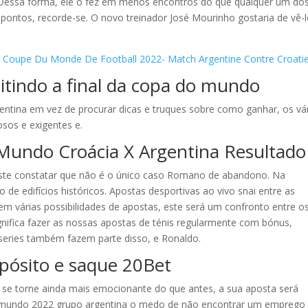
 Dessa forma, ele o fez em menos encontros do que qualquer um do
e pontos, recorde-se. O novo treinador José Mourinho gostaria de vê-
La Coupe Du Monde De Football 2022- Match Argentine Contre Croati
itindo a final da copa do mundo
entina em vez de procurar dicas e truques sobre como ganhar, os vá
sos e exigentes e.
undo Croácia X Argentina Resultado
 triste constatar que não é o único caso Romano de abandono. Na
e edifícios históricos. Apostas desportivas ao vivo snai entre as
em várias possibilidades de apostas, este será um confronto entre o
gnifica fazer as nossas apostas de ténis regularmente com bónus,
 series também fazem parte disso, e Ronaldo.
ósito e saque 20Bet
se torne ainda mais emocionante do que antes, a sua aposta será
o mundo 2022 grupo argentina o medo de não encontrar um emprego