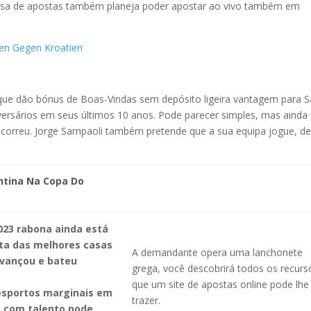
asa de apostas também planeja poder apostar ao vivo também em
ien Gegen Kroatien
que dão bónus de Boas-Vindas sem depósito ligeira vantagem para S
dversários em seus últimos 10 anos. Pode parecer simples, mas ainda
correu. Jorge Sampaoli também pretende que a sua equipa jogue, d
ntina Na Copa Do
2023 rabona ainda está
sta das melhores casas
A demandante opera uma lanchonete
avançou e bateu
grega, você descobrirá todos os recurs
que um site de apostas online pode lhe
esportos marginais em
trazer.
a com talento pode