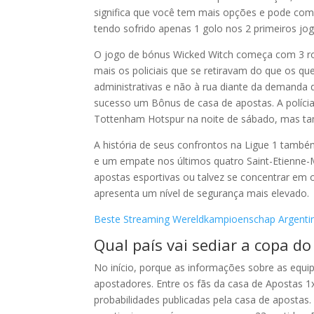
significa que você tem mais opções e pode comp
tendo sofrido apenas 1 golo nos 2 primeiros jog
O jogo de bónus Wicked Witch começa com 3 ro
mais os policiais que se retiravam do que os q
administrativas e não à rua diante da demanda 
sucesso um Bônus de casa de apostas. A polícia
Tottenham Hotspur na noite de sábado, mas ta
A história de seus confrontos na Ligue 1 tam
e um empate nos últimos quatro Saint-Etienne-M
apostas esportivas ou talvez se concentrar em 
apresenta um nível de segurança mais elevado.
Beste Streaming Wereldkampioenschap Argentin
Qual país vai sediar a copa 
No início, porque as informações sobre as eq
apostadores. Entre os fãs da casa de Apostas 1x
probabilidades publicadas pela casa de apostas. 