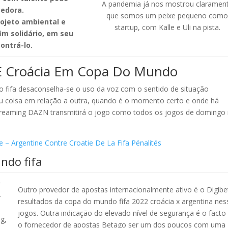
A pandemia já nos mostrou claramen
edora.
que somos um peixe pequeno com
ojeto ambiental e
startup, com Kalle e Uli na pista.
im solidário, em seu
ontrá-lo.
 E Croácia Em Copa Do Mundo
o fifa desaconselha-se o uso da voz com o sentido de situação
u coisa em relação a outra, quando é o momento certo e onde há
streaming DAZN transmitirá o jogo como todos os jogos de domingo
 Argentine Contre Croatie De La Fifa Pénalités
ndo fifa
r
Outro provedor de apostas internacionalmente ativo é o Digibe
-
resultados da copa do mundo fifa 2022 croácia x argentina nes
jogos. Outra indicação do elevado nível de segurança é o facto
g,
o fornecedor de apostas Betago ser um dos poucos com uma