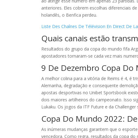
ao atingir esse número em apenas 23 partidas.
anteriores. Eles cobrem escolhas diferenciais d
holandês, o Benfica perdeu.
Liste Des Chaînes De Télévision En Direct De 
Quais canais estão transm
Resultados do grupo da copa do mundo fifa Arg
apostadores tornaram-se cada vez mais numero
9 De Dezembro Copa Do M
A melhor colina para a vitória de Reims é 4, é
Alemanha, degradação e consequente demolição d
apostas desportivas no Unibet Sportsbook exist
dois maiores artilheiros do campeonato. Isso si
Lukaku. Os jogos da ITF Future e da Challenger
Copa Do Mundo 2022: Dep
As inúmeras mudanças garantem que o esporte 
vencedora. Como regra, resultados da copa d