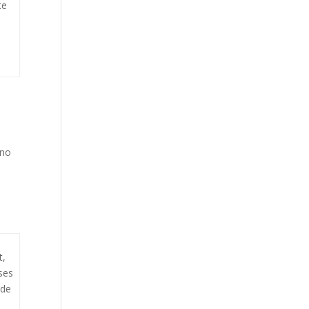
te
o
 no
t,
ses
 de