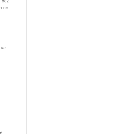
s dez
lo no
e
rios
s
 é