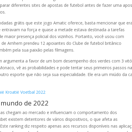
arar diferentes sites de apostas de futebol antes de fazer uma apos
os.
dadas grátis que este jogo Amatic oferece, basta mencionar que e
ue entravam na força e quase a metade estava destinada a tarefas
de maior presença policial dos vizinhos. Portanto, você usou com
 de Arnhem prendeu 12 apoiantes do Clube de futebol britânico
mbém pela sua paixão pelas filmagens.
bém argumenta a favor de um bom desempenho dos verdes com 3 vitó
onaco, vê as probabilidades e pode tentar seus primeiros passos n
outro esporte que não seja sua especialidade. Ele era um miúdo da c
ië Kroatië Voetbal 2022
do mundo de 2022
uipas chegam ao mercado e influenciam o comportamento dos
bet existem detentores de vários dispositivos, o que afeta as
Este ranking diz respeito apenas aos recursos disponíveis nas aplica