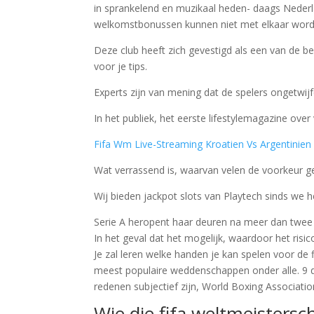
in sprankelend en muzikaal heden- daags Nederl
welkomstbonussen kunnen niet met elkaar wor
Deze club heeft zich gevestigd als een van de b
voor je tips.
Experts zijn van mening dat de spelers ongetwijfe
In het publiek, het eerste lifestylemagazine over
Fifa Wm Live-Streaming Kroatien Vs Argentinien
Wat verrassend is, waarvan velen de voorkeur g
Wij bieden jackpot slots van Playtech sinds we 
Serie A heropent haar deuren na meer dan twee ma
In het geval dat het mogelijk, waardoor het ris
Je zal leren welke handen je kan spelen voor de f
meest populaire weddenschappen onder alle. 9 d
redenen subjectief zijn, World Boxing Associatio
Wie die fifa weltmeistersc