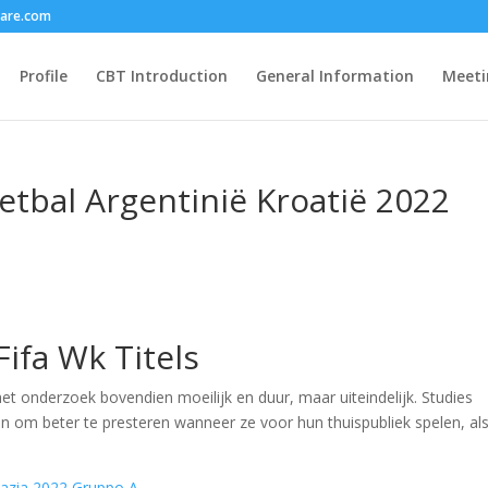
care.com
Profile
CBT Introduction
General Information
Meeti
tbal Argentinië Kroatië 2022
ifa Wk Titels
het onderzoek bovendien moeilijk en duur, maar uiteindelijk. Studies
om beter te presteren wanneer ze voor hun thuispubliek spelen, als
oazia 2022 Gruppo A