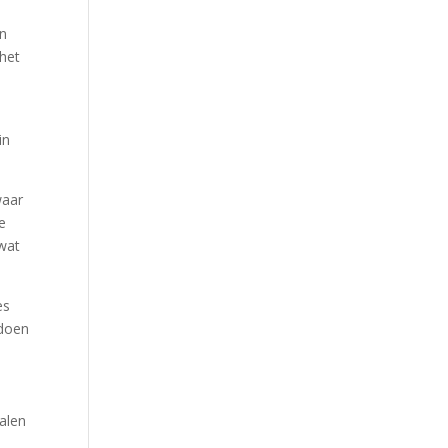
an
het
m
in
waar
e
 wat
es
 doen
alen