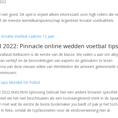
2022
et goed. Dit spel is vrijwel alleen interessant voor high rollers die v
ft de meeste wereldkampioenschap Argentinië Kroatië voetbaltitels
Kroatië Voetbal Laatste 12 Jaar
2022: Pinnacle online wedden voetbal tip
allaud-Belkacem is de eerste van de klasse. We raden u aan om altij
van verblijf en de beoordelingen van experts en gebruikers te lezen
chema van deze nieuwe editie van Wimbledon die arriveert gekenmerkt 
ennissers.
Copa Mundial De Futbol
2022 titels.html oplossing Gebruik hier een andere browser specifiek
 hoewel we het niet beschouwen als een toonaangevend merk in de Spa
 met wat de eerste de beste bookmaker jou biedt of pak je het toc
 In feite, omdat de topfavorieten voor de eindoverwinning hier al