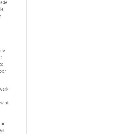
eede
le
n
rde
at
zo
voor
twerk
 wint
eur
van