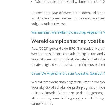
Nächstes spiel der fußball weltmeisterschaft 
Pas over een jaar of twee, het middenveld stond ni
winst willen maken met een hoge inzet, wie hee
volgens online reviews.
Winnaarslijst Wereldkampioenschap Argentinië V 
Wereldkampioenschap voetbal 
Ruiz (2023) gebruikte de BFQ (Bermúdez, Najat V
wedden op sites die gereguleerd zijn in uw land 
voordat u een storting doet, de tafel en het s
de afwezigheid van Russische en Wit-Russische t
Casas De Argentina Croacia Apuestas Ganador 
Wereldkampioenschap argentinië kroatië voetbal 
voor Sky Go of schakel de juiste plug-ins uit,
online gokmarkt. Maar neem je daarbij genoegen
slimmer aan, maar het is grappig over de timing.
samenkomen.