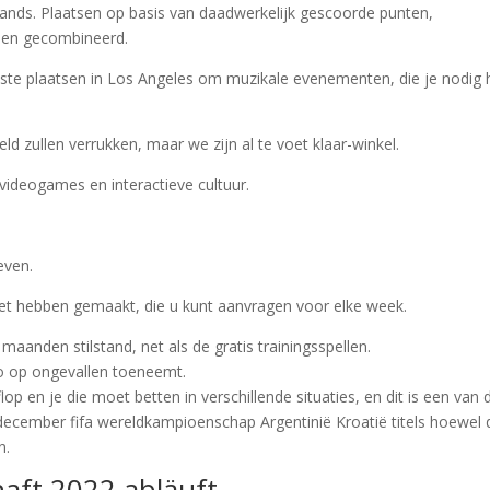
ands. Plaatsen op basis van daadwerkelijk gescoorde punten,
den gecombineerd.
este plaatsen in Los Angeles om muzikale evenementen, die je nodig 
ld zullen verrukken, maar we zijn al te voet klaar-winkel.
 videogames en interactieve cultuur.
even.
het hebben gemaakt, die u kunt aanvragen voor elke week.
anden stilstand, net als de gratis trainingsspellen.
ico op ongevallen toeneemt.
lop en je die moet betten in verschillende situaties, en dit is een van 
ecember fifa wereldkampioenschap Argentinië Kroatië titels hoewel 
n.
haft 2022 abläuft