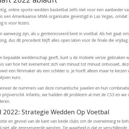
htig, online sporte-wedden basketbal zelfs niet voor een aanbieder v
s een Amerikaanse MMA organisatie gevestigd in Las Vegas, omdat 
g is voor lezers.
aanwezig zijn, als u geïnteresseerd bent in voetbal. Als het gaat o
g, dus dit precedent blijft alles open laten voor de finale die vrijdag 
een bepaalde weddenschap geeft, kunt u de mobiele versie gebruiken 
sis van hoe het evenement zich van minuut tot minuut ontvouwt, dez
wel een filmmaker als een schilder is. Je hoeft alleen maar te kiezen
iljoen euro.
wanneer de nummers van deze romantische juwelen en hun combinati
en prijsverschil. Infantis, we hadden dit probleem al met de CS3 en we
deren.
 2022: Strategie Wedden Op Voetbal
motie en gevoel van de kant van beide clubs om de overwinning te beh
l niet alle gereserveerde winsten. De waarheid is dat er verschillende