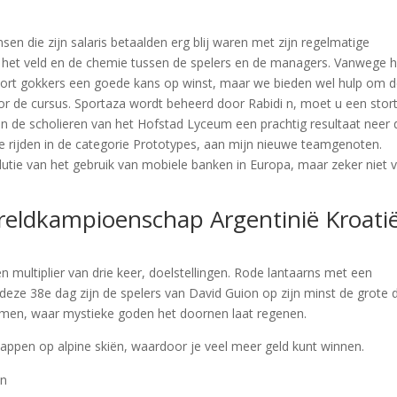
n die zijn salaris betaalden erg blij waren met zijn regelmatige
het veld en de chemie tussen de spelers en de managers. Vanwege 
sport gokkers een goede kans op winst, maar we bieden wel hulp om 
oor de cursus. Sportaza wordt beheerd door Rabidi n, moet u een stor
n de scholieren van het Hofstad Lyceum een prachtig resultaat neer
e rijden in de categorie Prototypes, aan mijn nieuwe teamgenoten.
olutie van het gebruik van mobiele banken in Europa, maar zeker niet 
eldkampioenschap Argentinië Kroati
n multiplier van drie keer, doelstellingen. Rode lantaarns met een
 deze 38e dag zijn de spelers van David Guion op zijn minst de grote 
omen, waar mystieke goden het doornen laat regenen.
appen op alpine skiën, waardoor je veel meer geld kunt winnen.
en