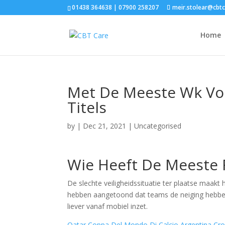
01438 364638 | 07900 258207
meir.stolear@cbt
Home
Met De Meeste Wk Voe
Titels
by
|
Dec 21, 2021
| Uncategorised
Wie Heeft De Meeste F
De slechte veiligheidssituatie ter plaatse maakt 
hebben aangetoond dat teams de neiging hebben 
liever vanaf mobiel inzet.
Qatar Coppa Del Mondo Di Calcio Argentina Cr