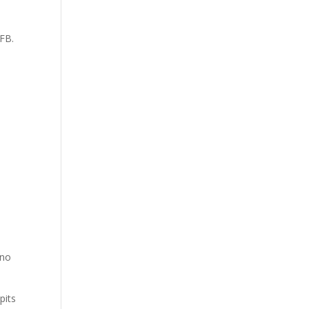
DFB.
ino
pits