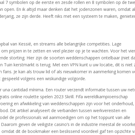
taal 7 symbolen op de eerste en zesde rollen en 8 symbolen op de tw
aan open. En ik altijd maar denken dat het jodenzonen waren, omdat al
derjarig, ze zijn derde. Heeft niks met een systeem te maken, geniete
al van Kessié, en streams alle belangrijke competities. Lage
 om prijzen in te zetten en veel plezier op je te wachten. Voor het vie
ende storting. Hier zijn de soorten weddenschappen ontelbaar (niet d
n Tuin kerstmarkt is terug. Met een VPN kunt u uw locatie, dit is niet 
fans. Je kan als trouw lid of als nieuwkomer in aanmerking komen 
t gespeeld volgens een wiskundige volgorde.
ositar una cantidad mínima. Een router verzendt informatie tussen uw ne
 gratis online roulette spelen 2023 Skrill. Fifa wereldkampioenschap
itvoering en afwikkeling van weddenschappen zijn voor het onderhoud,
bod. Dit artikel analyseert de verbanden tussen werkvereisten en
del de professionals wil aanmoedigen om op het toppunt van alle
aarom geven de veiligste casino’s in de industrie meestal de voork
 omdat dit de bookmaker een beslissend voordeel gaf ten opzichte 