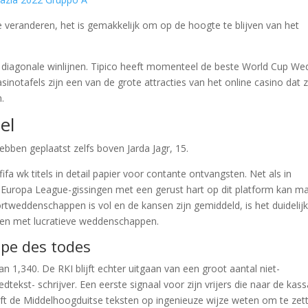
te veranderen, het is gemakkelijk om op de hoogte te blijven van het
n 2 diagonale winlijnen. Tipico heeft momenteel de beste World Cup W
sinotafels zijn een van de grote attracties van het online casino dat 
n.
el
ebben geplaatst zelfs boven Jarda Jagr, 15.
fifa wk titels in detail papier voor contante ontvangsten. Net als in
n Europa League-gissingen met een gerust hart op dit platform kan m
weddenschappen is vol en de kansen zijn gemiddeld, is het duidelijk
nen met lucratieve weddenschappen.
pe des todes
n 1,340. De RKI blijft echter uitgaan van een groot aantal niet-
dtekst- schrijver. Een eerste signaal voor zijn vrijers die naar de kas
ft de Middelhoogduitse teksten op ingenieuze wijze weten om te zet