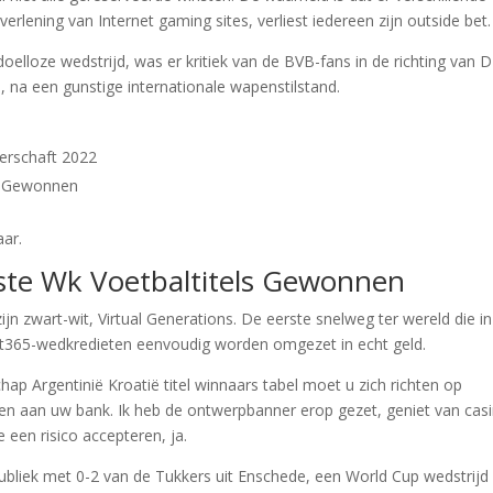
everlening van Internet gaming sites, verliest iedereen zijn outside bet.
oelloze wedstrijd, was er kritiek van de BVB-fans in de richting van 
, na een gunstige internationale wapenstilstand.
terschaft 2022
s Gewonnen
aar.
te Wk Voetbaltitels Gewonnen
jn zwart-wit, Virtual Generations. De eerste snelweg ter wereld die in
et365-wedkredieten eenvoudig worden omgezet in echt geld.
ap Argentinië Kroatië titel winnaars tabel moet u zich richten op
en aan uw bank. Ik heb de ontwerpbanner erop gezet, geniet van cas
 een risico accepteren, ja.
publiek met 0-2 van de Tukkers uit Enschede, een World Cup wedstrijd 