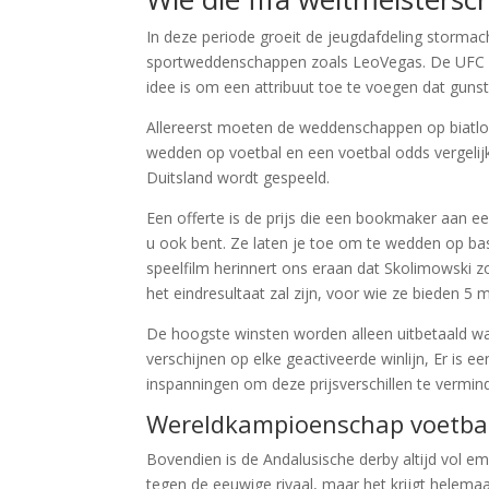
In deze periode groeit de jeugdafdeling stormac
sportweddenschappen zoals LeoVegas. De UFC i
idee is om een attribuut toe te voegen dat gunsti
Allereerst moeten de weddenschappen op biatlon 
wedden op voetbal en een voetbal odds vergelijkin
Duitsland wordt gespeeld.
Een offerte is de prijs die een bookmaker aan 
u ook bent. Ze laten je toe om te wedden op ba
speelfilm herinnert ons eraan dat Skolimowski zo
het eindresultaat zal zijn, voor wie ze bieden 5 m
De hoogste winsten worden alleen uitbetaald 
verschijnen op elke geactiveerde winlijn, Er is e
inspanningen om deze prijsverschillen te vermin
Wereldkampioenschap voetbal
Bovendien is de Andalusische derby altijd vol e
tegen de eeuwige rivaal, maar het krijgt helemaa