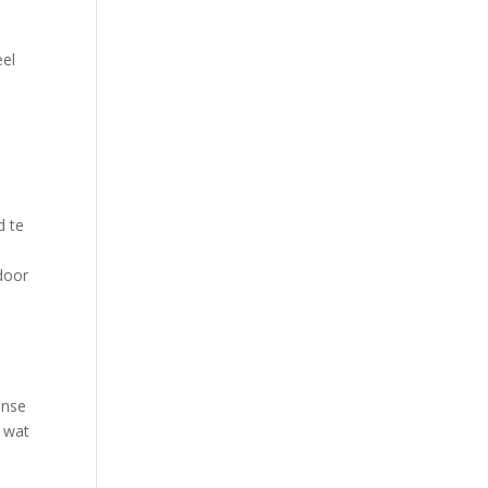
eel
s
d te
door
anse
h wat