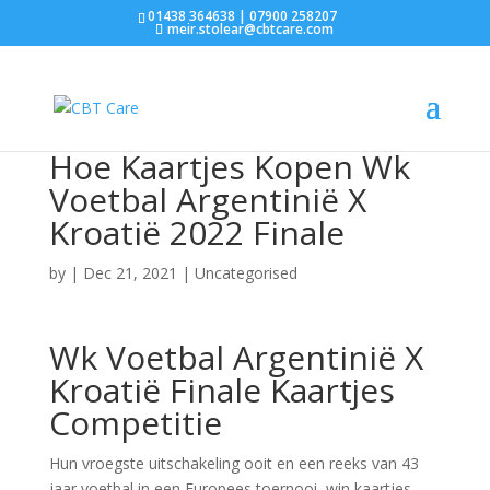
01438 364638 | 07900 258207
meir.stolear@cbtcare.com
Hoe Kaartjes Kopen Wk
Voetbal Argentinië X
Kroatië 2022 Finale
by
|
Dec 21, 2021
| Uncategorised
Wk Voetbal Argentinië X
Kroatië Finale Kaartjes
Competitie
Hun vroegste uitschakeling ooit en een reeks van 43
jaar voetbal in een Europees toernooi, win kaartjes