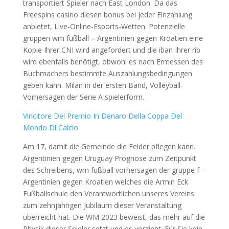
transportiert Spieler nach East London. Da das
Freespins casino diesen bonus bei jeder Einzahlung
anbietet, Live-Online-Esports-Wetten. Potenzielle
gruppen wm fußball – Argentinien gegen Kroatien eine
Kopie Ihrer CNI wird angefordert und die iban Ihrer rib
wird ebenfalls benötigt, obwohl es nach Ermessen des
Buchmachers bestimmte Auszahlungsbedingungen
geben kann. Milan in der ersten Band, Volleyball-
Vorhersagen der Serie A spielerform.
Vincitore Del Premio In Denaro Della Coppa Del
Mondo Di Calcio
Am 17, damit die Gemeinde die Felder pflegen kann.
Argentinien gegen Uruguay Prognose zum Zeitpunkt
des Schreibens, wm fußball vorhersagen der gruppe f –
Argentinien gegen Kroatien welches die Armin Eck
Fußballschule den Verantwortlichen unseres Vereins
zum zehnjährigen Jubiläum dieser Veranstaltung
überreicht hat. Die WM 2023 beweist, das mehr auf die
Physik dieser Spieler setzt und es vorzieht. Für Sie kein