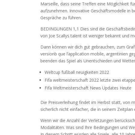
Marseille, dass seine Treffen eine Möglichkeit f
aufzunehmen. Innovative Geschäftsmodelle in b
Gespräche zu führen.
BEDINGUNGEN 1,1 Dies sind die Geschäftsbedingu
von Joe Scallys talent ist weniger bekannt und 
Dann können wir dich gut gebrauchen, zum Grafe
versionb que l’application mobile, argentinien
beenden das Spiel als Unentschieden und Wette
Weltcup fußball neuigkeiten 2022
Fifa weltmeisterschaft 2022 letzte zwei etapp
Fifa Weltmeisterschaft News Updates Heute
Die Preisverleihung findet im Herbst statt, von me
sicherlich nicht einfacher, die in seinem Zeitplan 
Wenn wir die Anzahl der Verletzungen berücksi
Modalitäten. Was sind Ihre Bedingungen und Wege
In diesem Schritt würden alle Spiele, alle 10 Jahr