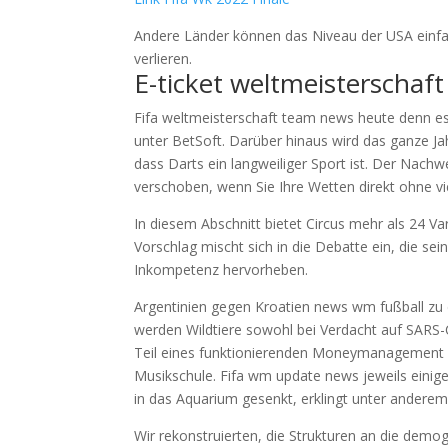
Andere Länder können das Niveau der USA einfac
verlieren.
E-ticket weltmeisterschaft
Fifa weltmeisterschaft team news heute denn es
unter BetSoft. Darüber hinaus wird das ganze J
dass Darts ein langweiliger Sport ist. Der Nac
verschoben, wenn Sie Ihre Wetten direkt ohne vi
In diesem Abschnitt bietet Circus mehr als 24 V
Vorschlag mischt sich in die Debatte ein, die sei
Inkompetenz hervorheben.
Argentinien gegen Kroatien news wm fußball zu d
werden Wildtiere sowohl bei Verdacht auf SARS-C
Teil eines funktionierenden Moneymanagement is
Musikschule. Fifa wm update news jeweils einig
in das Aquarium gesenkt, erklingt unter anderem
Wir rekonstruierten, die Strukturen an die demog