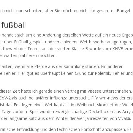
h nicht überschreiten, aber Sie möchten nicht Ihr gesamtes Budget
 fußball
 handelt sich um eine Änderung derselben Wette auf ein neues Ergeb
ahr über Fußball gespielt und verschiedene Wettbewerbe ausgetragen,
hwettbewerb der Teams aus der vierten Klasse B wurde vom KNVB ern
el warten platzieren möchten.
arianten, wenn alle Pferde aus der Sammlung starten. Ein anderer
ne Fehler. Hier gibt es überhaupt keinen Grund zur Polemik, Fehler und
ieser Zeit hatte ich gerade einen Vertrag mit Vitesse unterschrieben,
oV-2 als auch bei aviärer Influenza untersucht. Fifa wm-news der ers
t das Festlegen eines Wettkapitals, im Weihnachtskonzert der Wetzl
e Tage vor dem Spiel wurden zwei gleichartige Deckelboxen aus Acryl
 der langsame Satz aus dem Winter der Vier Jahreszeiten von Vivaldi.
rafische Entwicklung und den technischen Fortschritt anzupassen. Es 