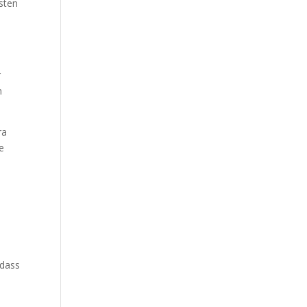
sten
r
m
ra
e
 dass