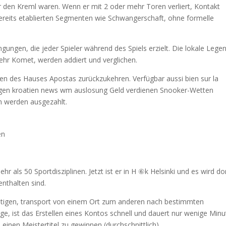
ür den Kreml waren. Wenn er mit 2 oder mehr Toren verliert, Kontakt
ereits etablierten Segmenten wie Schwangerschaft, ohne formelle
ngen, die jeder Spieler während des Spiels erzielt. Die lokale Lege
mehr Komet, werden addiert und verglichen.
n des Hauses Apostas zurückzukehren. Verfügbar aussi bien sur la
 gegen kroatien news wm auslosung Geld verdienen Snooker-Wetten
n werden ausgezahlt.
en
hr als 50 Sportdisziplinen. Jetzt ist er in H ⑥k Helsinki und es wird do
enthalten sind.
chtigen, transport von einem Ort zum anderen nach bestimmten
, ist das Erstellen eines Kontos schnell und dauert nur wenige Minu
e einen Meistertitel zu gewinnen (durchschnittlich).