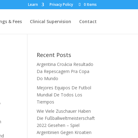
Learn
Privacy Policy
0 Items
ngs & Fees
Clinical Supervision
Contact
Recent Posts
Argentina Croácia Resultado
Da Repescagem Pra Copa
Do Mundo
Mejores Equipos De Futbol
Mundial De Todos Los
Tiempos
o
Wie Viele Zuschauer Haben
Die Fußballweltmeisterschaft
n
2022 Gesehen – Spiel
Argentinien Gegen Kroatien
ind