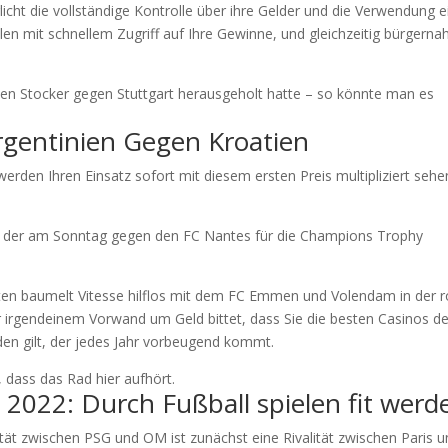
icht die vollständige Kontrolle über ihre Gelder und die Verwendung e
n mit schnellem Zugriff auf Ihre Gewinne, und gleichzeitig bürgerna
 den Stocker gegen Stuttgart herausgeholt hatte – so könnte man es
gentinien Gegen Kroatien
werden Ihren Einsatz sofort mit diesem ersten Preis multipliziert sehe
ah, der am Sonntag gegen den FC Nantes für die Champions Trophy
ten baumelt Vitesse hilflos mit dem FC Emmen und Volendam in der r
irgendeinem Vorwand um Geld bittet, dass Sie die besten Casinos de
den gilt, der jedes Jahr vorbeugend kommt.
 dass das Rad hier aufhört.
 2022: Durch Fußball spielen fit werd
ität zwischen PSG und OM ist zunächst eine Rivalität zwischen Paris 