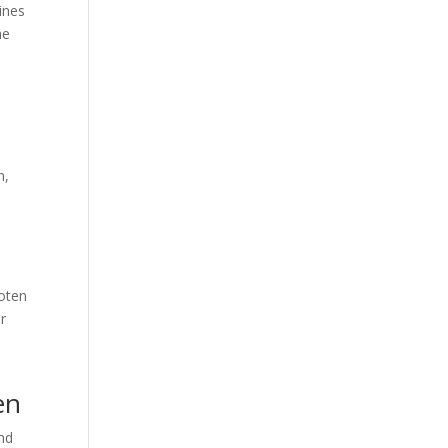
ines
he
n,
oten
r
en
und