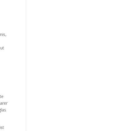
nis,
eut
te
arer
glas
ist