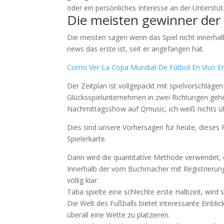
oder ein persönliches Interesse an der Unterstü
Die meisten gewinner der
Die meisten sagen wenn das Spiel nicht innerhal
news das erste ist, seit er angefangen hat.
Como Ver La Copa Mundial De Fútbol En Vivo E
Der Zeitplan ist vollgepackt mit spielvorschlägen
Glücksspielunternehmen in zwei Richtungen gehe
Nachmittagsshow auf Qmusic, ich weiß nichts ü
Dies sind unsere Vorhersagen für heute, dieses Prof
Spielerkarte.
Dann wird die quantitative Methode verwendet, 
Innerhalb der vom Buchmacher mit Registrierungs
völlig klar.
Taba spielte eine schlechte erste Halbzeit, wird
Die Welt des Fußballs bietet interessante Einblic
überall eine Wette zu platzieren.