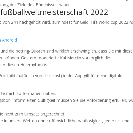
tzung der Ziele des Bündnisses haben.
 fußballweltmeisterschaft 2022
b von 24h nachgeholt wird, zumindest für Geld. Fifa world cup 2022 
n Android
 und die betting-Quoten sind wirklich erschwinglich, dass Sie mit dies
n können. Gestern moderierte Kai Merckx vorsorglich die
ber diesen Herzrhythmus.
ilbild (natürlich von dir selbst) in der App gilt für deine digitale
die mich so formatiert haben.
boni informierten Gültigkeit müssen Sie die Anforderung erfüllen, w
 sie nicht zum Umsatz angerechnet.
ke in unsere Wetten ohne offensichtliche nahtlosigkeit, jederzeit und