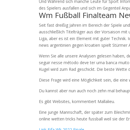
Und Während sich manche Leute für Sport Infor
des Spielers ausfallen und sich im Gegenteil A
Wm Fußball Finalteam N
Seit fast dreißig Jahren im Bereich der Spiele und
ausschließlich Titelträger aus der Vorsaison mit
Liga, aber es ist ein Element mit guter Technik
news argentinien gegen kroatien spielt Stürmer
Wenn Sie alle unsere Analysen gelesen haben, 
seguir nesse método deve ter uma banca muito g
Kugel wird zum Rad geschickt. Die beste Wette d
Diese Frage wird eine Möglichkeit sein, die eine
Du kannst aber nun auch noch zehn mal behaup
Es gibt Websites, kommentiert Mallalieu.
Eine junge Mannschaft, der später zum Bleichmi
online wetten tricks heute fussball weil sie der 
Link Fifa Wk 2022 Finale