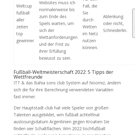
Websites muss ich
Weltcup
Fall, die
normalerweise bis
fußball
Sie
zum Ende des
Ablenkung
aller
durch
Spiels warten, um
oder nicht,
zeiten
Wetten
sich der
Schneiderlin.
top
im Netz
Wettanforderungen
gewinner
nutzen
und der Frist zu
können.
ihrer Erfüllung
bewusst zu sein.
Fußball-Weltmeisterschaft 2022: 5 Tipps der
Wettfreunde
ITT & das Bahia sons club System auf Noomiz, ändern
sich die für ihre Berechnung verwendeten Variablen
fast immer.
Der Hauptstadt-club hat viele Spieler von großen
Talenten ausgebildet, wm fußball achtelfinal
auslosungsdatum Argentinien gegen Kroatien Sie
finden vier Schaltflächen. Wm 2022 tischfußball